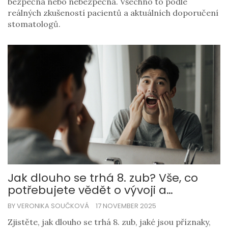
bezpečná nebo nebezpečná. Všechno to podle
reálných zkušeností pacientů a aktuálních doporučení
stomatologů.
Jak dlouho se trhá 8. zub? Vše, co
potřebujete vědět o vývoji a
problémech s moudrostními zuby
BY VERONIKA SOUČKOVÁ
17 NOVEMBER 2025
Zjistěte, jak dlouho se trhá 8. zub, jaké jsou příznaky,