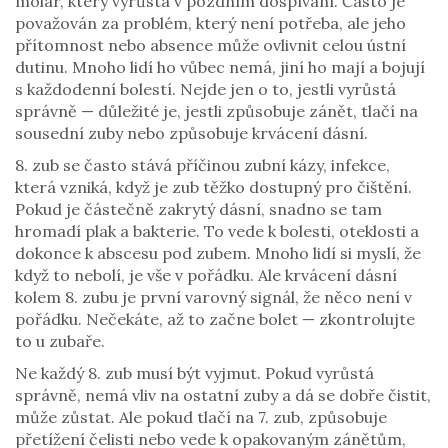
molár, který vyrůstá v pozdním dospívání
. Často je
považován za problém, který není potřeba, ale jeho
přítomnost nebo absence může ovlivnit celou ústní
dutinu.
Mnoho lidí ho vůbec nemá, jiní ho mají a bojují
s každodenní bolestí. Nejde jen o to, jestli vyrůstá
správně — důležité je, jestli způsobuje zánět, tlačí na
sousední zuby nebo způsobuje krvácení dásní.
8. zub se často stává příčinou
zubní kázy
,
infekce,
která vzniká, když je zub těžko dostupný pro čištění
.
Pokud je částečně zakrytý dásní, snadno se tam
hromadí plak a bakterie. To vede k bolesti, oteklosti a
dokonce k abscesu pod zubem. Mnoho lidí si myslí, že
když to nebolí, je vše v pořádku. Ale krvácení dásní
kolem 8. zubu je první varovný signál, že něco není v
pořádku. Nečekáte, až to začne bolet — zkontrolujte
to u zubaře.
Ne každý 8. zub musí být vyjmut. Pokud vyrůstá
správně, nemá vliv na ostatní zuby a dá se dobře čistit,
může zůstat. Ale pokud tlačí na 7. zub, způsobuje
přetížení čelisti nebo vede k opakovaným zánětům,