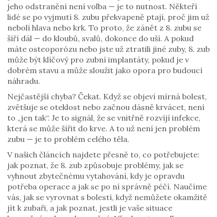
jeho odstranění není volba — je to nutnost. Někteří
lidé se po vyjmutí 8. zubu překvapeně ptají, proč jim už
nebolí hlava nebo krk. To proto, že zánět z 8. zubu se
šíří dál — do kloubů, svalů, dokonce do uší. A pokud
máte osteoporózu nebo jste už ztratili jiné zuby, 8. zub
může být klíčový pro
zubní implantáty
,
pokud je v
dobrém stavu a může sloužit jako opora pro budoucí
náhradu
.
Nejčastější chyba? Čekat. Když se objeví mírná bolest,
zvětšuje se oteklost nebo začnou dásně krvácet, není
to „jen tak“. Je to signál, že se vnitřně rozvíjí infekce,
která se může šířit do krve. A to už není jen problém
zubu — je to problém celého těla.
V našich článcích najdete přesně to, co potřebujete:
jak poznat, že 8. zub způsobuje problémy, jak se
vyhnout zbytečnému vytahování, kdy je opravdu
potřeba operace a jak se po ní správně péčí. Naučíme
vás, jak se vyrovnat s bolestí, když nemůžete okamžitě
jít k zubaři, a jak poznat, jestli je vaše situace