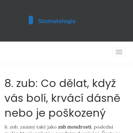
Toggle
navigat
8. zub: Co dělat, když
vás bolí, krvácí dásně
nebo je poškozený
8. zub, známý také jako
zub moudrosti
,
poslední