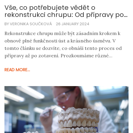
Vše, co potřebujete vědět o
rekonstrukci chrupu: Od přípravy po
zotavení
BY VERONIKA SOUČKOVÁ
26 JANUARY 2024
Rekonstrukce chrupu může být zásadním krokem k
obnově plné funkčnosti úst a krásného úsměvu. V
tomto článku se dozvíte, co obnáší tento proces od
přípravy až po zotavení. Prozkoumáme různé
způsoby léčby, vybavení používané specialisty a jak se
READ MORE...
připravit na úspěšnou rekonstrukci. Tento článek je
určen pro ty, kteří uvažují o rekonstrukci chrupu nebo
se chtějí dozvědět více o tomto zákroku.