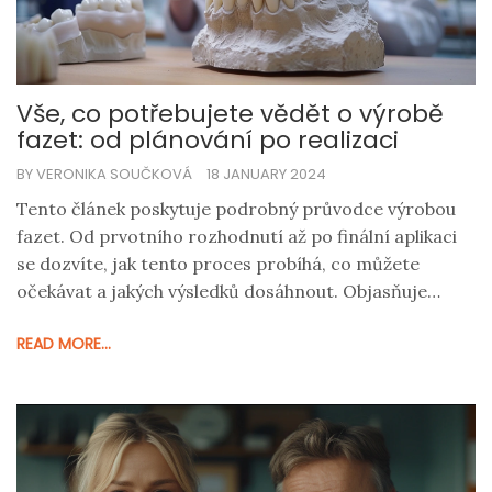
Vše, co potřebujete vědět o výrobě
fazet: od plánování po realizaci
BY VERONIKA SOUČKOVÁ
18 JANUARY 2024
Tento článek poskytuje podrobný průvodce výrobou
fazet. Od prvotního rozhodnutí až po finální aplikaci
se dozvíte, jak tento proces probíhá, co můžete
očekávat a jakých výsledků dosáhnout. Objasňuje
klíčové kroky, důležitost spolupráce s kvalifikovaným
READ MORE...
specialistou a jak se o své nové fazety starat, aby
vydržely co nejdéle.