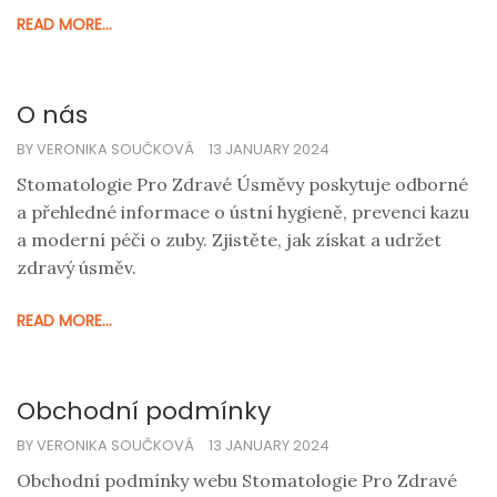
READ MORE...
potenciálně snížit. Zabýváme se nejen standardními
situacemi, ale i složitějšími případy, které mohou
vyžadovat speciální péči. Poskytujeme tipy, jak se
O nás
připravit na návštěvu zubaře a jak získat nejlepší
možnou péči za rozumnou cenu.
BY VERONIKA SOUČKOVÁ
13 JANUARY 2024
Stomatologie Pro Zdravé Úsměvy poskytuje odborné
a přehledné informace o ústní hygieně, prevenci kazu
a moderní péči o zuby. Zjistěte, jak získat a udržet
zdravý úsměv.
READ MORE...
Obchodní podmínky
BY VERONIKA SOUČKOVÁ
13 JANUARY 2024
Obchodní podmínky webu Stomatologie Pro Zdravé