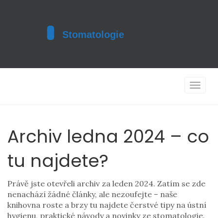
Toggle
navigat
Archiv ledna 2024 – co
tu najdete?
Právě jste otevřeli archiv za leden 2024. Zatím se zde
nenachází žádné články, ale nezoufejte – naše
knihovna roste a brzy tu najdete čerstvé tipy na ústní
hygienu, praktické návody a novinky ze stomatologie.