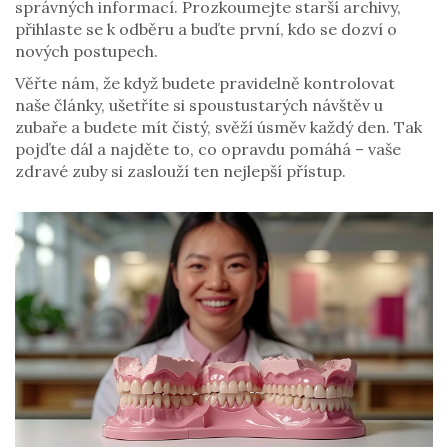
správných informací. Prozkoumejte starší archivy,
přihlaste se k odběru a buďte první, kdo se dozví o
nových postupech.
Věřte nám, že když budete pravidelně kontrolovat
naše články, ušetříte si spoustustarých návštěv u
zubaře a budete mít čistý, svěží úsměv každý den. Tak
pojďte dál a najděte to, co opravdu pomáhá – vaše
zdravé zuby si zaslouží ten nejlepší přístup.