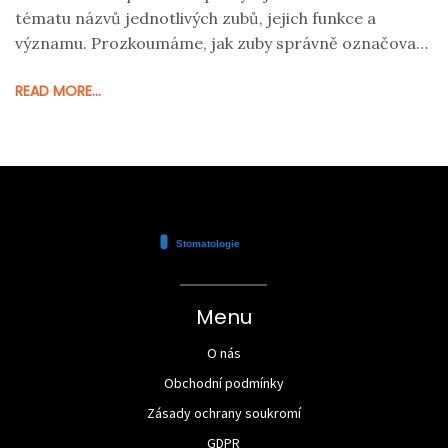
tématu názvů jednotlivých zubů, jejich funkce a
významu. Prozkoumáme, jak zuby správně označovat,
rozlišovat a jaké mají jednotlivé typy zubů zdravotní a
READ MORE...
estetický přínos. Cílem je poskytnout ucelený přehled,
který pomůže odborníkům v praxi a přispěje k lepší
komunikaci s pacienty.
Menu
O nás
Obchodní podmínky
Zásady ochrany soukromí
GDPR