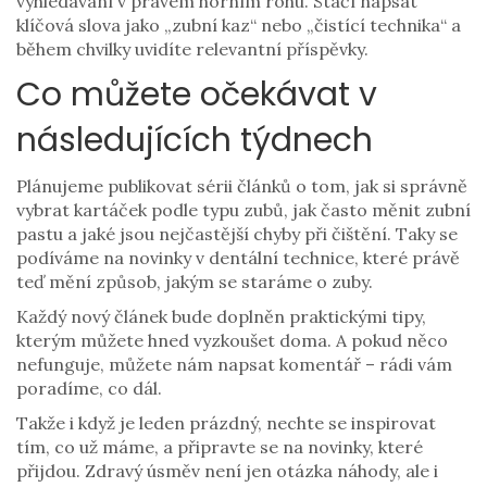
vyhledávání v pravém horním rohu. Stačí napsat
klíčová slova jako „zubní kaz“ nebo „čistící technika“ a
během chvilky uvidíte relevantní příspěvky.
Co můžete očekávat v
následujících týdnech
Plánujeme publikovat sérii článků o tom, jak si správně
vybrat kartáček podle typu zubů, jak často měnit zubní
pastu a jaké jsou nejčastější chyby při čištění. Taky se
podíváme na novinky v dentální technice, které právě
teď mění způsob, jakým se staráme o zuby.
Každý nový článek bude doplněn praktickými tipy,
kterým můžete hned vyzkoušet doma. A pokud něco
nefunguje, můžete nám napsat komentář – rádi vám
poradíme, co dál.
Takže i když je leden prázdný, nechte se inspirovat
tím, co už máme, a připravte se na novinky, které
přijdou. Zdravý úsměv není jen otázka náhody, ale i