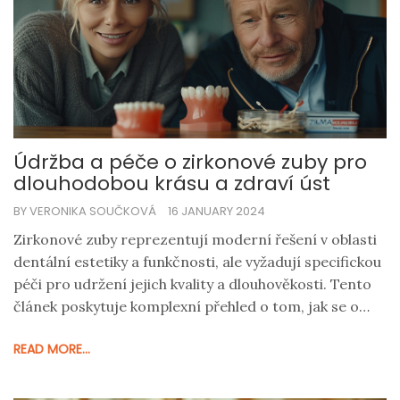
Údržba a péče o zirkonové zuby pro
dlouhodobou krásu a zdraví úst
BY VERONIKA SOUČKOVÁ
16 JANUARY 2024
Zirkonové zuby reprezentují moderní řešení v oblasti
dentální estetiky a funkčnosti, ale vyžadují specifickou
péči pro udržení jejich kvality a dlouhověkosti. Tento
článek poskytuje komplexní přehled o tom, jak se o
zirkonové korunky správně starat, zahrnuje praktické
READ MORE...
tipy na každodenní péči a nabízí rady, jak předejít
problémům. Cílem je informovat čtenáře o klíčových
aspektech údržby, aby jejich zirkonové zuby zůstaly