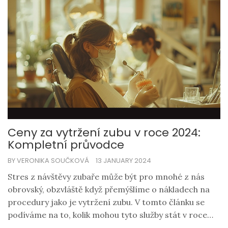
krásné a zdravé po mnoho let.
Ceny za vytržení zubu v roce 2024:
Kompletní průvodce
BY VERONIKA SOUČKOVÁ
13 JANUARY 2024
Stres z návštěvy zubaře může být pro mnohé z nás
obrovský, obzvláště když přemýšlíme o nákladech na
procedury jako je vytržení zubu. V tomto článku se
podíváme na to, kolik mohou tyto služby stát v roce
2024, jaké faktory ovlivňují cenu a jak můžete náklady