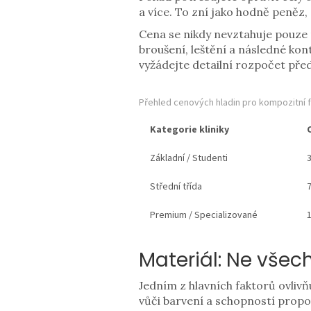
a více. To zní jako hodně peněz,
Cena se nikdy nevztahuje pouze n
broušení, leštění a následné kontr
vyžádejte detailní rozpočet pře
Přehled cenových hladin pro kompozitní f
Kategorie kliniky
Základní / Studenti
3
Střední třída
7
Premium / Specializované
1
Materiál: Ne všec
Jedním z hlavních faktorů ovlivň
vůči barvení a schopností propo