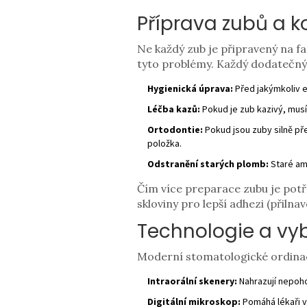
Příprava zubů a k
Ne každý zub je připravený na f
tyto problémy. Každý dodatečný 
Hygienická úprava:
Před jakýmkoliv es
Léčba kazů:
Pokud je zub kazivý, musí 
Ortodontie:
Pokud jsou zuby silně pře
položka.
Odstranění starých plomb:
Staré am
Čím více preparace zubu je potřeb
skloviny pro lepší adhezi (přilna
Technologie a vyb
Moderní stomatologické ordinace 
Intraorální skenery:
Nahrazují nepoho
Digitální mikroskop:
Pomáhá lékaři v