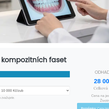
 kompozitních faset
ODHAD
28 0
Celková 
Cena na je
u zvažujete.
Život
Poznámka:
Ceny jso