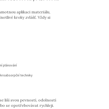
amotnou aplikaci materiálu,
dnotlivé kroky zvlášť. Vždy si
ní plánování
ikroabsorpční techniky
e liší svou pevností, odolností
bo se opotřebovávat rychleji.