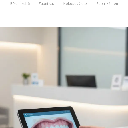
Bělení zubů
Zubní kaz
Kokosový olej
Zubní kámen