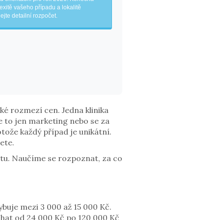
exitě vašeho případu a lokalitě
jte detailní rozpočet.
oké rozmezí cen. Jedna klinika
 Je to jen marketing nebo se za
tože každý případ je unikátní.
ete.
čtu. Naučíme se rozpoznat, za co
hybuje mezi
3 000 až 15 000 Kč
.
plhat od 24 000 Kč po 120 000 Kč