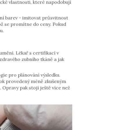
tické vlastnosti, které napodobují
ení barev - imitovat průsvitnost
což se promítne do ceny. Pokud
u.
umění. Lékař s certifikací v
í zdravého zubního tkáně a jak
ogie pro plánování výsledku.
zákrok provedený méně zkušeným
Opravy pak stojí ještě více než