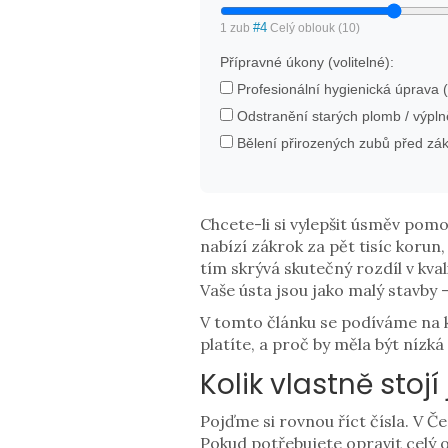
#
4
1 zub
Celý oblouk (10)
Přípravné úkony (volitelné):
Profesionální hygienická úprava 
Odstranění starých plomb / výpln
Bělení přirozených zubů před zá
Chcete-li si vylepšit úsměv pom
nabízí zákrok za pět tisíc korun,
tím skrývá skutečný rozdíl v kva
Vaše ústa jsou jako malý stavby -
V tomto článku se podíváme na k
platíte, a proč by měla být níz
Kolik vlastně stoj
Pojďme si rovnou říct čísla. V 
Pokud potřebujete opravit celý o