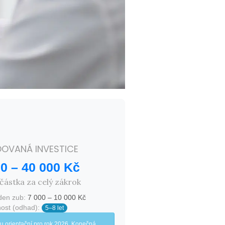
OVANÁ INVESTICE
00
–
40 000
Kč
částka za celý zákrok
den zub:
7 000
–
10 000
Kč
nost (odhad):
5–8 let
u orientační pro rok 2026. Konečná