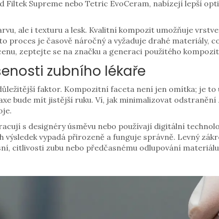
ad
Filtek Supreme
nebo
Tetric EvoCeram
, nabízejí lepší op
rvu, ale i texturu a lesk. Kvalitní kompozit umožňuje vrstv
nto proces je časově náročný a vyžaduje drahé materiály, 
cenu, zeptejte se na značku a generaci použitého kompozit
enosti zubního lékaře
důležitější faktor. Kompozitní faceta není jen omítka; je to 
axe bude mít jistější ruku. Ví, jak minimalizovat odstraněn
oje.
racují s designéry úsměvu nebo používají digitální technol
ejich výsledek vypadá přirozeně a funguje správně. Levný 
í, citlivosti zubu nebo předčasnému odlupování materiálu. 