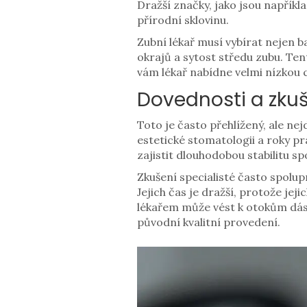
Dražší značky, jako jsou napříkl
přírodní sklovinu.
Zubní lékař musí vybírat nejen ba
okrajů a sytost středu zubu. Te
vám lékař nabídne velmi nízkou 
Dovednosti a zkuš
Toto je často přehlížený, ale nej
estetické stomatologii a roky pr
zajistit dlouhodobou stabilitu sp
Zkušení specialisté často spolup
Jejich čas je dražší, protože j
lékařem může vést k otokům dásn
původní kvalitní provedení.