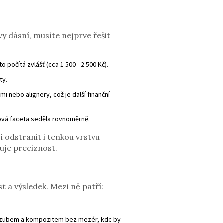
y dásní, musíte nejprve řešit
počítá zvlášť (cca 1 500 - 2 500 Kč).
ty.
 nebo alignery, což je další finanční
vá faceta seděla rovnoměrně.
í odstranit i tenkou vrstvu
duje preciznost.
t a výsledek. Mezi ně patří:
zi zubem a kompozitem bez mezér, kde by