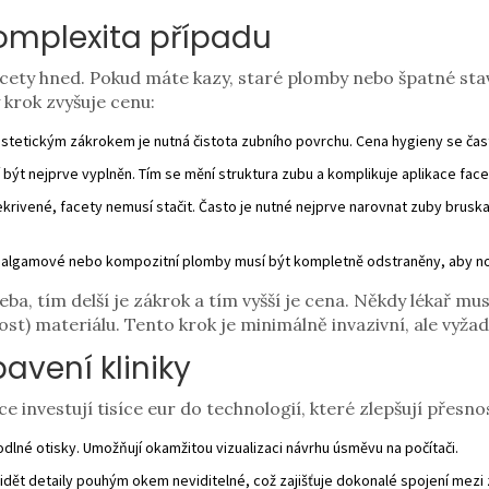
omplexita případu
acety hned. Pokud máte kazy, staré plomby nebo špatné stav
krok zvyšuje cenu:
tetickým zákrokem je nutná čistota zubního povrchu. Cena hygieny se často 
být nejprve vyplněn. Tím se mění struktura zubu a komplikuje aplikace face
krivené, facety nemusí stačit. Často je nutné nejprve narovnat zuby bruskami
algamové nebo kompozitní plomby musí být kompletně odstraněny, aby no
a, tím delší je zákrok a tím vyšší je cena. Někdy lékař mus
vost) materiálu. Tento krok je minimálně invazivní, ale vyža
avení kliniky
investují tisíce eur do technologií, které zlepšují přesnos
dlné otisky. Umožňují okamžitou vizualizaci návrhu úsměvu na počítači.
idět detaily pouhým okem neviditelné, což zajišťuje dokonalé spojení me