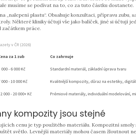
 ale musíme se podívat na to, co za tuto částku dostanete.
a „nalepení plastu“. Obsahuje konzultaci, přípravu zubu, s
oly. Některé kliniky účtují vše jako balíček, jiné si účtují je
d začátkem práce.
azety v ČR (2026)
Cena za 1 zub
Co zahrnuje
 000 - 6 000 Kč
Standardní materiál, základní úprava tvaru
 000 - 10 000 Kč
Kvalitnější kompozity, důraz na estetiky, digitál
2 000 - 20 000+ Kč
Prémiové materiály, individuální modelování, m
hny kompozity jsou stejné
ujících cenu je typ použitého materiálu. Kompozitní smoly s
uštět světlo. Levnější materiály mohou časem žloutnout ne