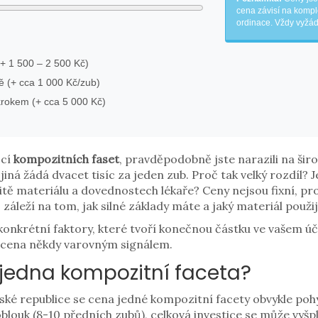
cena závisí na kompl
ordinace. Vždy vyžáde
(+ 1 500 – 2 500 Kč)
ě (+ cca 1 000 Kč/zub)
krokem (+ cca 5 000 Kč)
ocí
kompozitních faset
, pravděpodobně jste narazili na šir
 jiná žádá dvacet tisíc za jeden zub. Proč tak velký rozdíl?
litě materiálu a dovednostech lékaře? Ceny nejsou fixní, pro
 záleží na tom, jak silné základy máte a jaký materiál použij
onkrétní faktory, které tvoří konečnou částku ve vašem ú
ká cena někdy varovným signálem.
í jedna kompozitní faceta?
České republice se cena jedné kompozitní facety obvykle po
blouk (8-10 předních zubů), celková investice se může vyš