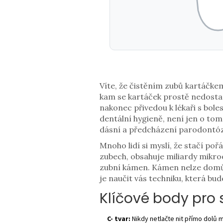
Víte, že čistěním zubů kartáčke
kam se kartáček prostě nedostan
nakonec přivedou k lékaři s bole
dentální hygieně
, není jen o tom
dásní a předcházení parodontóz
Mnoho lidí si myslí, že stačí poř
zubech, obsahuje miliardy mikro
zubní kámen. Kámen nelze domů 
je naučit vás techniku, která bud
Klíčové body pro
C- tvar:
Nikdy netlačte nit přímo dolů 