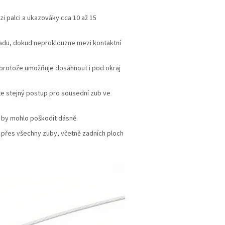
i palci a ukazováky cca 10 až 15
ozadu, dokud neproklouzne mezi kontaktní
, protože umožňuje dosáhnout i pod okraj
ujte stejný postup pro sousední zub ve
ž by mohlo poškodit dásně.
m přes všechny zuby, včetně zadních ploch