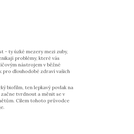
t - ty úzké mezery mezi zuby,
nikají problémy, které vás
 klíčovým nástrojem v
běžné
ok pro dlouhodobé zdraví vašich
ký biofilm, ten lepkavý povlak na
 začne tvrdnout a měnit se v
ánětům. Cílem tohoto průvodce
e.