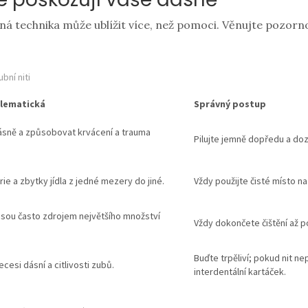
atná technika může ublížit více, než pomoci. Věnujte pozor
bní niti
blematická
Správný postup
ásně a způsobovat krvácení a trauma
Pilujte jemně dopředu a doz
ie a zbytky jídla z jedné mezery do jiné.
Vždy použijte čisté místo na
jsou často zdrojem největšího množství
Vždy dokončete čištění až po
Buďte trpěliví; pokud nit ne
cesi dásní a citlivosti zubů.
interdentální kartáček.