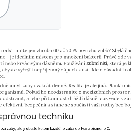
m odstraníte jen zhruba 60 až 70 % povrchu zubů? Zbylá čás
e - je ideálním místem pro množení bakterií. Právě zde vz
stí nebo krvácivými dásněmi. Používání
zubní niti
, která je
, abyste vyřešili nepříjemný zápach z úst. Jde o zásadní kr
e.
ádně umýt zuby dvakrát denně. Realita je ale jiná. Planktonic
organismů. Pokud ho neodstraníte z mezizubních prostor,
odstranit, a jeho přítomnost dráždí dásně, což vede k z
e efektivní, bezpečná a stane se součástí vaší rutiny bez boj
 správnou techniku
mezi zuby, ale ji obalte kolem každého zuba do tvaru písmene C.