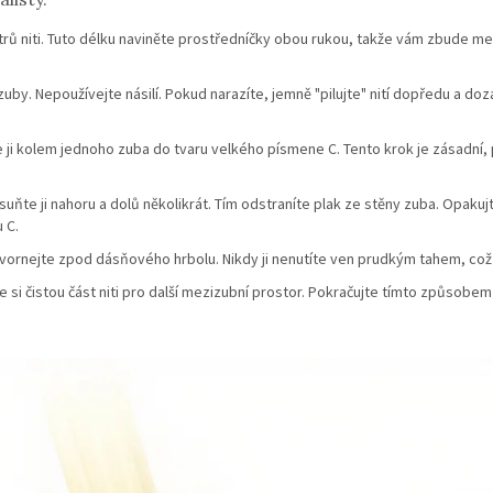
rů niti. Tuto délku naviněte prostředníčky obou rukou, takže vám zbude mez
uby. Nepoužívejte násilí. Pokud narazíte, jemně "pilujte" nití dopředu a d
te ji kolem jednoho zuba do tvaru velkého písmene C. Tento krok je zásadní
osuňte ji nahoru a dolů několikrát. Tím odstraníte plak ze stěny zuba. Opak
 C.
ysvornejte zpod dásňového hrbolu. Nikdy ji nenutíte ven prudkým tahem, co
si čistou část niti pro další mezizubní prostor. Pokračujte tímto způsobe