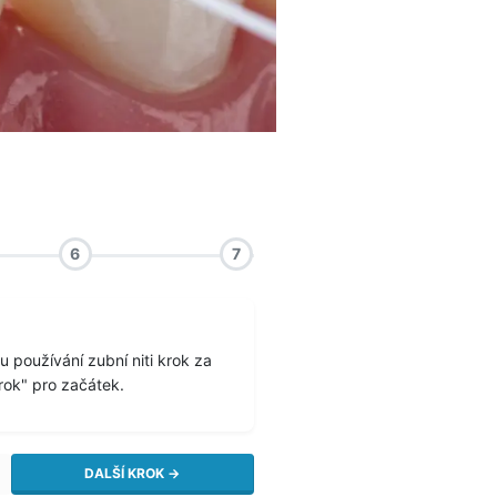
6
7
 používání zubní niti krok za
krok" pro začátek.
DALŠÍ KROK →