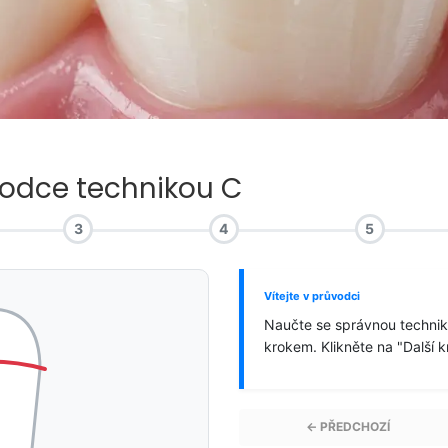
vodce technikou C
3
4
5
Vítejte v průvodci
Naučte se správnou techniku
krokem. Klikněte na "Další 
← PŘEDCHOZÍ