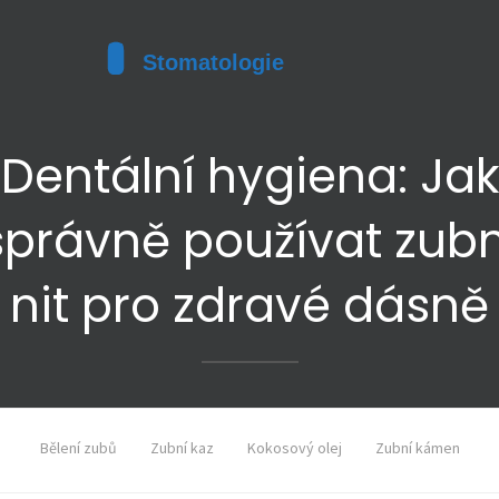
Dentální hygiena: Jak
správně používat zubn
nit pro zdravé dásně
Bělení zubů
Zubní kaz
Kokosový olej
Zubní kámen