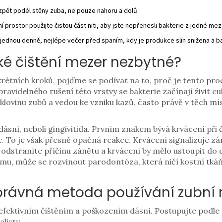
 zpět podél stěny zuba, ne pouze nahoru a dolů.
 prostor použijte čistou část niti, aby jste nepřenesli bakterie z jedné me
ň jednou denně, nejlépe večer před spaním, kdy je produkce slin snižena a b
ké čištění mezer nezbytné?
étních kroků, pojďme se podívat na to, proč je tento proce
pravidelného rušení této vrstvy se bakterie začínají živit c
sklovinu zubů a vedou ke vzniku kazů, často právě v těch mís
ásní, neboli gingivitida. Prvním znakem bývá krvácení při č
ve. To je však přesně opačná reakce. Krvácení signalizuje z
odstraníte příčinu zánětu a krvácení by mělo ustoupit do d
mu, může se rozvinout parodontóza, která ničí kostní tkáň
právná metoda používání zubní n
efektivním čištěním a poškozením dásní. Postupujte podle 
listy.