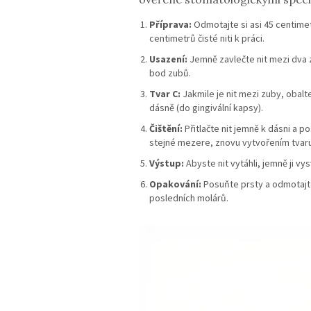
Příprava:
Odmotajte si asi 45 centimet
centimetrů čisté niti k práci.
Usazení:
Jemně zavlečte nit mezi dva z
bod zubů.
Tvar C:
Jakmile je nit mezi zuby, obal
dásně (do gingivální kapsy).
Čištění:
Přitlačte nit jemně k dásni a p
stejné mezere, znovu vytvořením tvaru
Výstup:
Abyste nit vytáhli, jemně ji v
Opakování:
Posuňte prsty a odmotajte 
posledních molárů.