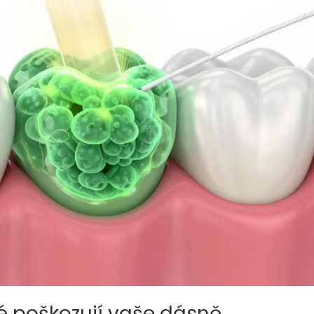
é poškozují vaše dásně