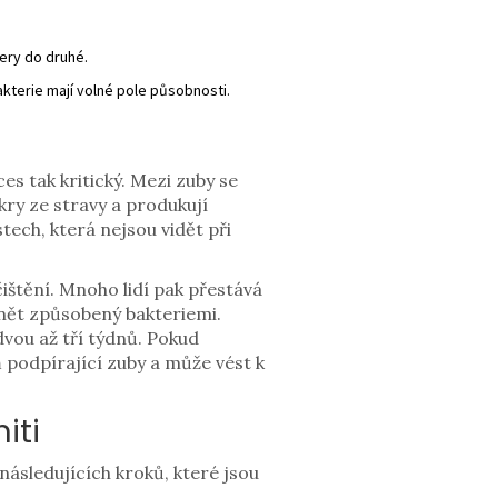
zery do druhé.
akterie mají volné pole působnosti.
s tak kritický. Mezi zuby se
ukry ze stravy a produkují
tech, která nejsou vidět při
ištění. Mnoho lidí pak přestává
ánět způsobený bakteriemi.
vou až tří týdnů. Pokud
 podpírající zuby a může vést k
iti
následujících kroků, které jsou