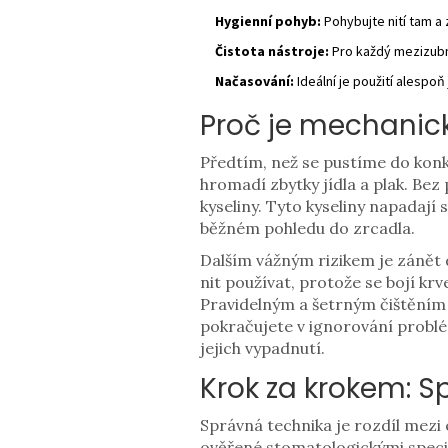
Hygienní pohyb:
Pohybujte nití tam a
Čistota nástroje:
Pro každý mezizubní
Načasování:
Ideální je použití alespo
Proč je mechanic
Předtím, než se pustíme do konkr
hromadí zbytky jídla a plak. Bez 
kyseliny. Tyto kyseliny napadají 
běžném pohledu do zrcadla.
Dalším vážným rizikem je zánět d
nit používat, protože se bojí kr
Pravidelným a šetrným čištěním 
pokračujete v ignorování problé
jejich vypadnutí.
Krok za krokem: S
Správná technika je rozdíl mezi 
ověřené stomatologickými specia