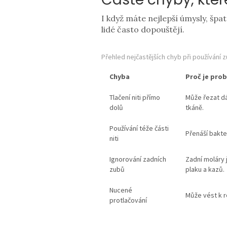
I když máte nejlepší úmysly, šp
lidé často dopouštějí.
Přehled nejčastějších chyb při používání zu
Chyba
Proč je pro
Tlačení niti přímo
Může řezat d
dolů
tkáně.
Používání téže části
Přenáší bakter
niti
Ignorování zadních
Zadní moláry 
zubů
plaku a kazů.
Nucené
Může vést k re
protlačování