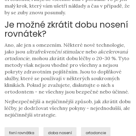
malý krok, který vám ušetří náklady a čas v případě, že
by se zuby znovu posunuly.
Je možné zkrátit dobu nosení
rovnátek?
Ano, ale jen s omezením. Některé nové technologie,
jako jsou
ultrafrekvenční stimulace
nebo
akcelerovaná
ortodoncie
, mohou zkrátit dobu léčby o 20-30 %. Tyto
metody však nejsou vhodné pro všechny a nejsou
pokryty zdravotním pojištěním. Jsou to doplňkové
služby, které se používají v některých soukromých
klinikách. Pokud je zvažujete, diskutujte o nich s
ortodontem - ne všechny jsou bezpečné nebo účinné.
Nejbezpečnější a nejúčinnější způsob, jak zkrátit dobu
léčby, je dodržovat všechny pokyny - nejednodušší, ale
nejúčinnější strategie.
fixní rovnátka
doba nosení
ortodoncie