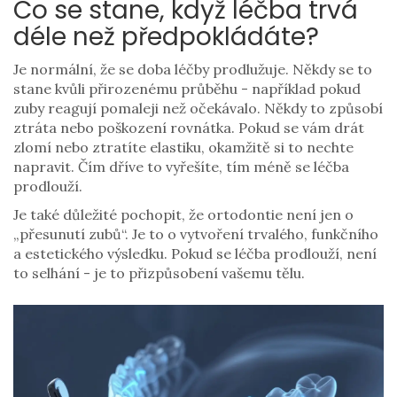
Co se stane, když léčba trvá
déle než předpokládáte?
Je normální, že se doba léčby prodlužuje. Někdy se to
stane kvůli přirozenému průběhu - například pokud
zuby reagují pomaleji než očekávalo. Někdy to způsobí
ztráta nebo poškození rovnátka. Pokud se vám drát
zlomí nebo ztratíte elastiku, okamžitě si to nechte
napravit. Čím dříve to vyřešíte, tím méně se léčba
prodlouží.
Je také důležité pochopit, že ortodontie není jen o
„přesunutí zubů“. Je to o vytvoření trvalého, funkčního
a estetického výsledku. Pokud se léčba prodlouží, není
to selhání - je to přizpůsobení vašemu tělu.