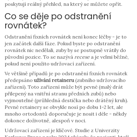
poskytují reálný přehled, na který se můžete opřít.
Co se děje po odstranění
rovnátek?
Odstranění fixních rovnátek není konec léčby - je to
jen začátek další fáze. Pokud byste po odstranění
rovnátek nic nedělali, zuby by se postupně vrátily do
původní pozice. To se nazývá
recese
a je velmi běžné,
pokud není použito udržovací zařízení.
Ve většině případů je po odstranění fixních rovnátek
předepsáno
užívání retaineru
(zubního udržovacího
zařízení). Toto zařízení může být pevné (malý drát
přilepený na vnitřní stranu předních zubů) nebo
vyjmoutelné (průhledná destička nebo drátěný kruh).
Pevné retainery se obvykle nosí po dobu 1-2 let, ale
mnoho ortodontů doporučuje je nosit i déle - někdy
dokonce doživotně, alespoň v noci.
Udržovací zařízení je klíčové. Studie z Univerzity