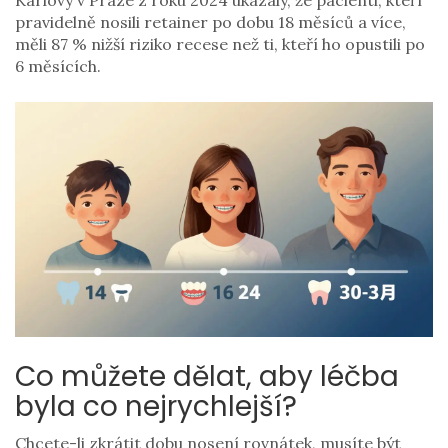
Karlovy v Praze z roku 2024 ukázaly, že pacienti, kteří
pravidelně nosili retainer po dobu 18 měsíců a více,
měli 87 % nižší riziko recese než ti, kteří ho opustili po
6 měsících.
Co můžete dělat, aby léčba
byla co nejrychlejší?
Chcete-li zkrátit dobu nosení rovnátek, musíte být