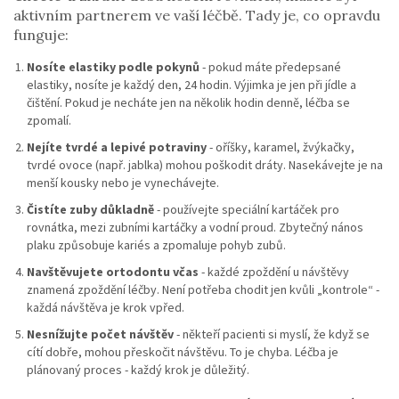
aktivním partnerem ve vaší léčbě. Tady je, co opravdu
funguje:
Nosíte elastiky podle pokynů
- pokud máte předepsané
elastiky, nosíte je každý den, 24 hodin. Výjimka je jen při jídle a
čištění. Pokud je necháte jen na několik hodin denně, léčba se
zpomalí.
Nejíte tvrdé a lepivé potraviny
- oříšky, karamel, žvýkačky,
tvrdé ovoce (např. jablka) mohou poškodit dráty. Nasekávejte je na
menší kousky nebo je vynechávejte.
Čistíte zuby důkladně
- používejte speciální kartáček pro
rovnátka, mezi zubními kartáčky a vodní proud. Zbytečný nános
plaku způsobuje kariés a zpomaluje pohyb zubů.
Navštěvujete ortodontu včas
- každé zpoždění u návštěvy
znamená zpoždění léčby. Není potřeba chodit jen kvůli „kontrole“ -
každá návštěva je krok vpřed.
Nesnížujte počet návštěv
- někteří pacienti si myslí, že když se
cítí dobře, mohou přeskočit návštěvu. To je chyba. Léčba je
plánovaný proces - každý krok je důležitý.