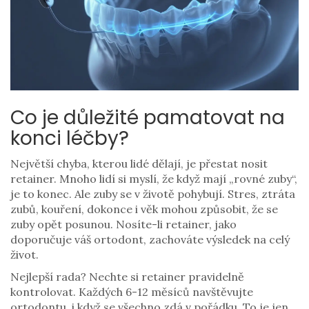
Co je důležité pamatovat na
konci léčby?
Největší chyba, kterou lidé dělají, je přestat nosit
retainer. Mnoho lidí si myslí, že když mají „rovné zuby“,
je to konec. Ale zuby se v životě pohybují. Stres, ztráta
zubů, kouření, dokonce i věk mohou způsobit, že se
zuby opět posunou. Nosíte-li retainer, jako
doporučuje váš ortodont, zachováte výsledek na celý
život.
Nejlepší rada? Nechte si retainer pravidelně
kontrolovat. Každých 6-12 měsíců navštěvujte
ortodontu, i když se všechno zdá v pořádku. To je jen