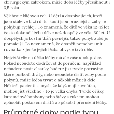
chirurgickým zákrokem, může doba léčby přesáhnout i
3,5 roku.
Věk hraje klíčovou roli. U dětí a dospívajících, kteří
jsou stále ve fázi růstu, kosti jsou pružnější a zuby se
pohybují rychleji. To znamená, že dítě ve věku 12-15 let
často dokončí léčbu dříve než dospělý ve věku 30 let. U
dospělých je kostní tkáň pevnější, takže pohyb zubů je
pomalejší. To neznamená, že dospělí nemohou mít
rovnátka - jenže jejich léčba obvykle trvá déle.
Největší vliv na délku léčby má ale vaše spolupráce.
Pokud nebudete dodržovat doporučení, například
nebudete nosit elastiky, budete jíst tvrdé potraviny,
které poškodí dráty, nebo nebudete čistit zuby podle
pokynů, může léčba trvat o několik měsíců déle.
Někteří pacienti si myslí, že když mají rovnátka,
mohou jíst všechno - to je velká chyba. Tvrdé oříšky,
karamelové bonbony nebo šťávy s cukrem mohou
způsobit poškození drátů a způsobit přerušení léčby.
Průměrné doby podle typu