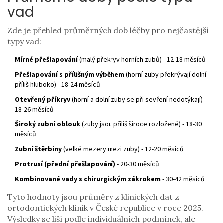
vad
Zde je přehled průměrných dob léčby pro nejčastější
typy vad:
Mírné přešlapování
(malý překryv horních zubů) - 12-18 měsíců
Přešlapování s přílišným výběhem
(horní zuby překrývají dolní
příliš hluboko) - 18-24 měsíců
Otevřený příkryv
(horní a dolní zuby se při sevření nedotýkají) -
18-26 měsíců
Široký zubní oblouk
(zuby jsou příliš široce rozložené) - 18-30
měsíců
Zubní štěrbiny
(velké mezery mezi zuby) - 12-20 měsíců
Protrusí (přední přešlapování)
- 20-30 měsíců
Kombinované vady s chirurgickým zákrokem
- 30-42 měsíců
Tyto hodnoty jsou průměry z klinických dat z
ortodontických klinik v České republice v roce 2025.
Výsledky se liší podle individuálních podmínek, ale