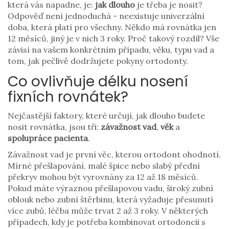
která vás napadne, je:
jak dlouho
je třeba je nosit?
Odpověď není jednoduchá - neexistuje univerzální
doba, která platí pro všechny. Někdo má rovnátka jen
12 měsíců, jiný je v nich 3 roky. Proč takový rozdíl? Vše
závisí na vašem konkrétním případu, věku, typu vad a
tom, jak pečlivě dodržujete pokyny ortodonty.
Co ovlivňuje délku nosení
fixních rovnátek?
Nejčastější faktory, které určují, jak dlouho budete
nosit rovnátka, jsou tři:
závažnost vad
,
věk
a
spolupráce pacienta
.
Závažnost vad je první věc, kterou ortodont ohodnotí.
Mírné přešlapování, malé špice nebo slabý přední
překryv mohou být vyrovnány za 12 až 18 měsíců.
Pokud máte výraznou přešlapovou vadu, široký zubní
oblouk nebo zubní štěrbinu, která vyžaduje přesunutí
více zubů, léčba může trvat 2 až 3 roky. V některých
případech, kdy je potřeba kombinovat ortodoncii s