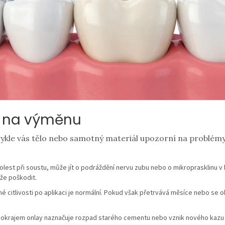
as na výměnu
ykle vás tělo nebo samotný materiál upozorní na problémy
olest při soustu, může jít o podráždění nervu zubu nebo o mikroprasklinu v 
ůže poškodit.
 citlivosti po aplikaci je normální. Pokud však přetrvává měsíce nebo se o
 okrajem onlay naznačuje rozpad starého cementu nebo vznik nového kazu 