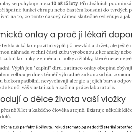
nlay se pohybuje mezi
10 až 15 lety
. Při ideálních podmínk
ak při špatné funkci chrupu nebo častém kousání do tvrdýc
ívat na to, co tento časový rámec skutečně ovlivňuje a jak
ická onlay a proč ji lékaři dopo
 by klasická kompozitní výplň již nezvládla držet, ale ješt
nou náhradu vrchní části zubu vyrobenou z keramiky nebo
zubní korunky, zejména hrbolky a žlábky, které nese největ
adní. Výplň jen "zaplní" díru, zatímco onlay obepíná zbývají
álem volbou je dnes téměř výhradně
zirkonoxid
(circonium 
ou biokompatibilní, nevyvolávají alergie a jejich barva odp
de končí váš vlastní zub a začíná práce laboratoře.
hodují o délce života vaší vložky
 přesně X let u každého člověka stejně. Existuje několik kl
dolů.
být na zub perfektně přilnuta. Pokud stomatolog nedodrží sterilní prostře