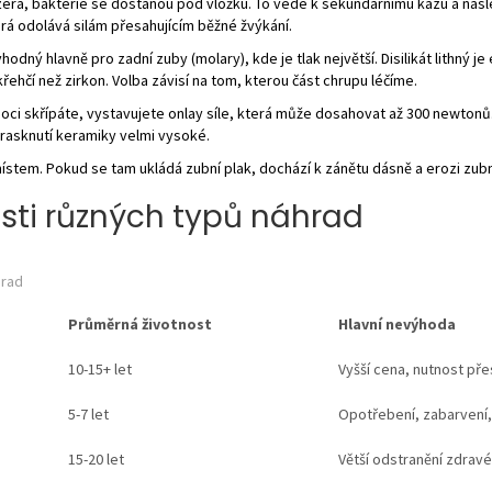
ra, bakterie se dostanou pod vložku. To vede k sekundárnímu kazu a násl
rá odolává silám přesahujícím běžné žvýkání.
odný hlavně pro zadní zuby (molary), kde je tlak největší. Disilikát lithný 
křehčí než zirkon. Volba závisí na tom, kterou část chrupu léčíme.
oci skřípáte, vystavujete onlay síle, která může dosahovat až 300 newtonů.
prasknutí keramiky velmi vysoké.
ístem. Pokud se tam ukládá zubní plak, dochází k zánětu dásně a erozi zub
sti různých typů náhrad
hrad
Průměrná životnost
Hlavní nevýhoda
10-15+ let
Vyšší cena, nutnost př
5-7 let
Opotřebení, zabarvení
15-20 let
Větší odstranění zdravé