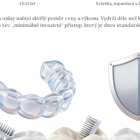
10-15 let
Estetika, expandace v č
á onlay nabízí skvělý poměr ceny a výkonu. Vydrží déle než
o tzv. „minimálně invazivní“ přístup, který je dnes standa