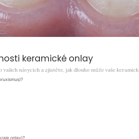
nosti keramické onlay
 vašich návycích a zjistěte, jak dlouho může vaše keramick
bruxismus)?
raje onlay)?