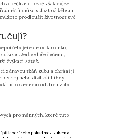
ách a pečlivé údržbě však může
h předmětů může selhat už během
 můžete prodloužit životnost své
ručují?
ě nepotřebujete celou korunku,
 cirkonu
. Jednoduše řečeno,
ší žvýkací zátěž.
cí zdravou tkáň zubu a chrání ji
dioxide) nebo
disilikát lithný
ovídá přirozenému odstínu zubu.
íčových proměnných, které tuto
dí při lepení nebo pokud mezi zubem a