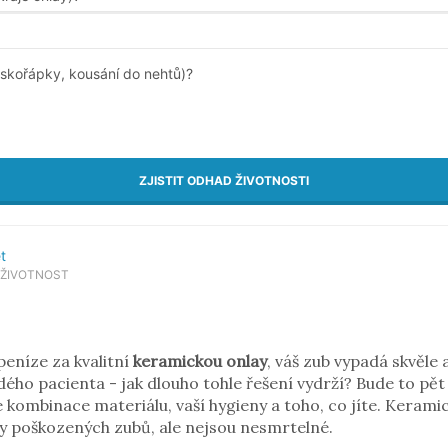
skořápky, kousání do nehtů)?
ZJISTIT ODHAD ŽIVOTNOSTI
et
ŽIVOTNOST
 peníze za kvalitní
keramickou onlay
, váš zub vypadá skvěle a
dého pacienta - jak dlouho tohle řešení vydrží? Bude to p
e kombinace materiálu, vaší hygieny a toho, co jíte. Kerami
y poškozených zubů, ale nejsou nesmrtelné.