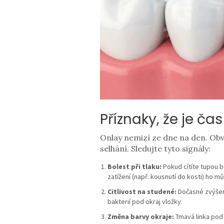
Příznaky, že je č
Onlay nemizí ze dne na den. Obv
selhání. Sledujte tyto signály:
Bolest při tlaku:
Pokud cítíte tupou b
zatížení (např. kousnutí do kosti) ho m
Citlivost na studené:
Dočasné zvýšené
bakterií pod okraj vložky.
Změna barvy okraje:
Tmavá linka pod