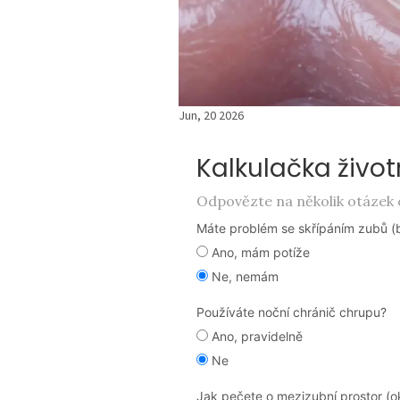
Jun, 20 2026
Kalkulačka život
Odpovězte na několik otázek o
Máte problém se skřípáním zubů (
Ano, mám potíže
Ne, nemám
Používáte noční chránič chrupu?
Ano, pravidelně
Ne
Jak pečete o mezizubní prostor (ok