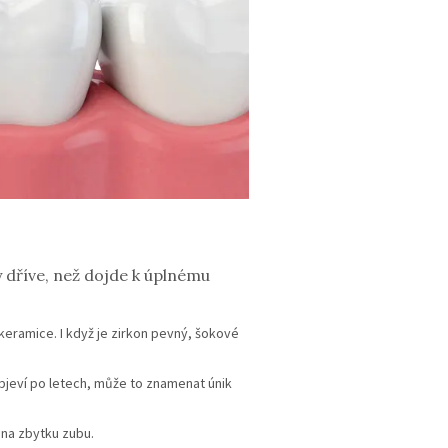
 dříve, než dojde k úplnému
keramice. I když je zirkon pevný, šokové
bjeví po letech, může to znamenat únik
na zbytku zubu.