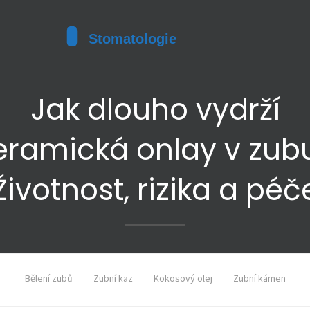
Jak dlouho vydrží
eramická onlay v zub
Životnost, rizika a péč
Bělení zubů
Zubní kaz
Kokosový olej
Zubní kámen