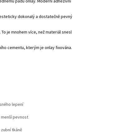
ednému pádu onlay. Moderní adhezivní
je esteticky dokonalý a dostatečně pevný
 To je mnohem více, než materiál snesl
ního cementu, kterým je onlay fixována.
esného lepení
, menší pevnost
 zubní tkáně