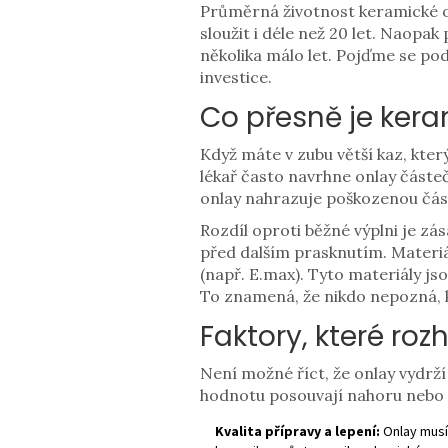
Průměrná životnost keramické o
sloužit i déle než 20 let. Naop
několika málo let. Pojďme se pod
investice.
Co přesně je keram
Když máte v zubu větší kaz, který
lékař často navrhne
onlay
částeč
onlay nahrazuje poškozenou část 
Rozdíl oproti běžné výplni je zás
před dalším prasknutím. Materi
(např. E.max). Tyto materiály js
To znamená, že nikdo nepozná, k
Faktory, které roz
Není možné říct, že onlay vydrží
hodnotu posouvají nahoru nebo 
Kvalita přípravy a lepení:
Onlay musí 