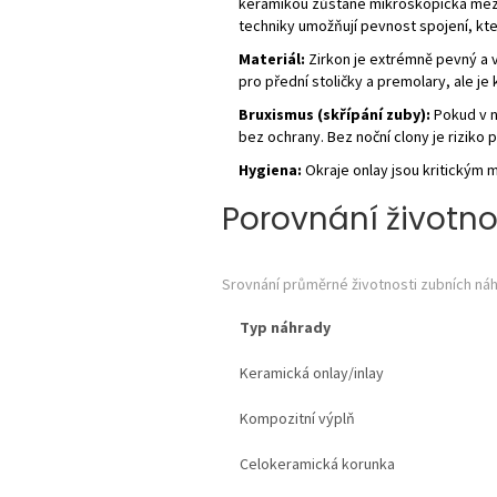
keramikou zůstane mikroskopická meze
techniky umožňují pevnost spojení, kte
Materiál:
Zirkon je extrémně pevný a vh
pro přední stoličky a premolary, ale je 
Bruxismus (skřípání zuby):
Pokud v n
bez ochrany. Bez noční clony je riziko 
Hygiena:
Okraje onlay jsou kritickým m
Porovnání životno
Srovnání průměrné životnosti zubních ná
Typ náhrady
Keramická onlay/inlay
Kompozitní výplň
Celokeramická korunka