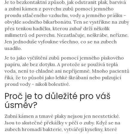
Je to bezkontaktní způsob, jak odstranit plak, barvivá
a zubní kámen z povrchu zubů pomocí jemného
proudu stlačeného vzduchu, vody a jemného prášku -
obvykle sodného bikarbonátu. Ten se vystříkne na zuby
přes tenkou hadičku, kterou zubař drží několik
milimetrů od povrchu. Nezatlačuje, neškrábe, neřízne.
Jen jednoduše vyfoukne všechno, co se na zubech
usadilo.
Je to jako vyčištění zubů pomocí jemného pískového
papíru, ale bez dotyku. A protože se používá teplá
voda, není to chladné ani nepříjemné. Mnoho pacientů
říká, že to působí jako lehké škrábaní nebo pulzující
proud vody - nikoli bolestivé.
Proč je to důležité pro váš
úsměv?
Zubní kámen a tmavé plaky nejsou jen neestetické.
Jsou to skutečné překážky v péči o zuby. Když se na
zubech hromadí bakterie, vytvářejí kyseliny, které