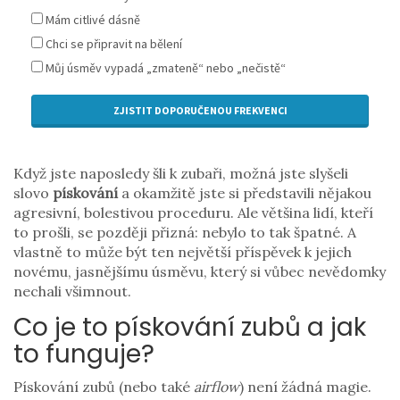
Mám citlivé dásně
Chci se připravit na bělení
Můj úsměv vypadá „zmateně“ nebo „nečistě“
ZJISTIT DOPORUČENOU FREKVENCI
Když jste naposledy šli k zubaři, možná jste slyšeli
slovo
pískování
a okamžitě jste si představili nějakou
agresivní, bolestivou proceduru. Ale většina lidí, kteří
to prošli, se později přizná: nebylo to tak špatné. A
vlastně to může být ten největší příspěvek k jejich
novému, jasnějšímu úsměvu, který si vůbec nevědomky
nechali všimnout.
Co je to pískování zubů a jak
to funguje?
Pískování zubů (nebo také
airflow
) není žádná magie.