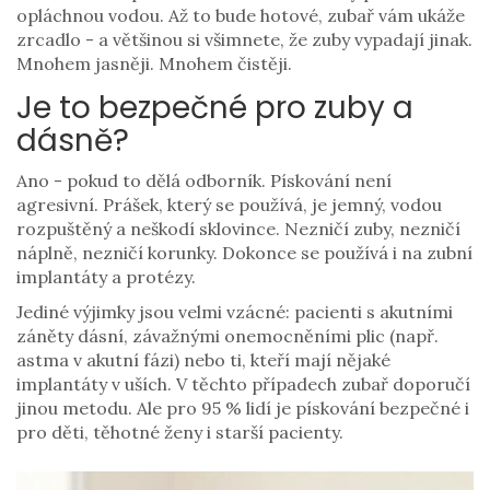
opláchnou vodou. Až to bude hotové, zubař vám ukáže
zrcadlo - a většinou si všimnete, že zuby vypadají jinak.
Mnohem jasněji. Mnohem čistěji.
Je to bezpečné pro zuby a
dásně?
Ano - pokud to dělá odborník. Pískování není
agresivní. Prášek, který se používá, je jemný, vodou
rozpuštěný a neškodí sklovince. Nezničí zuby, nezničí
náplně, nezničí korunky. Dokonce se používá i na zubní
implantáty a protézy.
Jediné výjimky jsou velmi vzácné: pacienti s akutními
záněty dásní, závažnými onemocněními plic (např.
astma v akutní fázi) nebo ti, kteří mají nějaké
implantáty v uších. V těchto případech zubař doporučí
jinou metodu. Ale pro 95 % lidí je pískování bezpečné i
pro děti, těhotné ženy i starší pacienty.