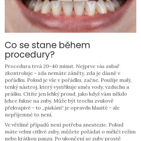
Co se stane během
procedury?
Procedura trvá 20-40 minut. Nejprve vás zubař
zkontroluje - zda nemáte záněty, zda je dásně v
pořádku. Pokud je vše v pořádku, začne. Použije malý,
tenký nástroj, který vystřikuje směs vody, vzduchu a
prášku. Cítíte jen lehký proud, jako když vám někdo
lehce fukne na zuby. Může být trochu zvukově
překvapivé - to „pískání“ je opravdu hlasité - ale
nepříjemné to není.
Ve většině případů není potřeba anestezie. Pokud
máte velmi citlivé zuby, můžete požádat o měkčí režim
nebo krátkou pauzu. Po ukončení se zuby prostě