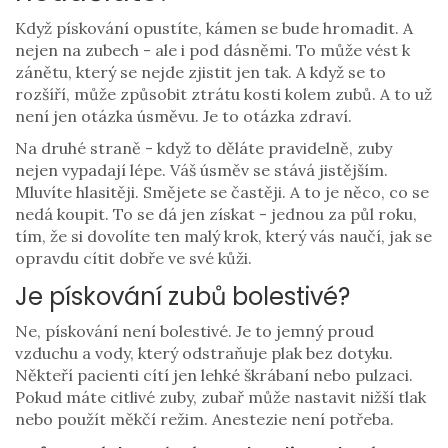
Když pískování opustíte, kámen se bude hromadit. A
nejen na zubech - ale i pod dásněmi. To může vést k
zánětu, který se nejde zjistit jen tak. A když se to
rozšíří, může způsobit ztrátu kosti kolem zubů. A to už
není jen otázka úsměvu. Je to otázka zdraví.
Na druhé straně - když to děláte pravidelně, zuby
nejen vypadají lépe. Váš úsměv se stává jistějším.
Mluvíte hlasitěji. Smějete se častěji. A to je něco, co se
nedá koupit. To se dá jen získat - jednou za půl roku,
tím, že si dovolíte ten malý krok, který vás naučí, jak se
opravdu cítit dobře ve své kůži.
Je pískování zubů bolestivé?
Ne, pískování není bolestivé. Je to jemný proud
vzduchu a vody, který odstraňuje plak bez dotyku.
Někteří pacienti cítí jen lehké škrábaní nebo pulzaci.
Pokud máte citlivé zuby, zubař může nastavit nižší tlak
nebo použít měkčí režim. Anestezie není potřeba.