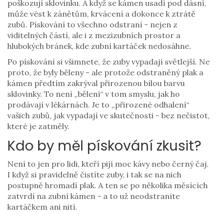
poškozují sklovinku. A když se kámen usadí pod dásní,
může vést k zánětům, krvácení a dokonce k ztrátě
zubů. Pískování to všechno odstraní - nejen z
viditelných částí, ale i z mezizubních prostor a
hlubokých bránek, kde zubní kartáček nedosáhne.
Po pískování si všimnete, že zuby vypadají světlejší. Ne
proto, že byly běleny - ale protože odstraněný plak a
kámen předtím zakrýval přirozenou bílou barvu
sklovinky. To není „bělení“ v tom smyslu, jak ho
prodávají v lékárnách. Je to „přirozené odhalení“
vašich zubů, jak vypadají ve skutečnosti - bez nečistot,
které je zatměly.
Kdo by měl pískování zkusit?
Není to jen pro lidi, kteří pijí moc kávy nebo černý čaj.
I když si pravidelně čistíte zuby, i tak se na nich
postupně hromadí plak. A ten se po několika měsících
zatvrdí na zubní kámen - a to už neodstraníte
kartáčkem ani nití.