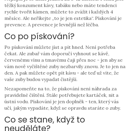
těžký konzument kávy, tabáku nebo máte tendenci
rychle tvořit kámen, můžete to zvážit i každých 4
měsíce. Ale neříkejte „to je jen estetika“. Pískování je
prevence. A prevence je levnější než léčba.
Co po pískování?
Po pískování můžete jíst a pít hned. Není potřeba
čekat. Ale zubař vám doporučí vyhnout se kávě,
červenému vínu a tmavému čaji přes noc - jen aby se
vám nově vyčištěné zuby nezbarvily znovu. Je to jen na
den. A pak můžete opět pít kávu - ale teď už víte, že
vaše zuby budou vypadat čistější.
Nezapomeňte na to, že pískování není náhrada za
pravidelné čištění. Stále potřebujete kartáček, nit a
ústní vodu. Pískování je jen doplněk - ten, který vás
učí, jakým vypadáte, když se opravdu staráte o zuby.
Co se stane, když to
neuděláte?