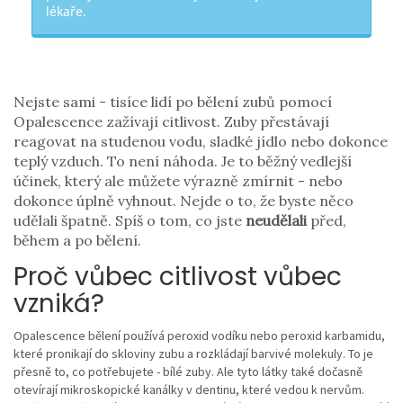
lékaře.
Nejste sami - tisíce lidí po bělení zubů pomocí
Opalescence zažívají citlivost. Zuby přestávají
reagovat na studenou vodu, sladké jídlo nebo dokonce
teplý vzduch. To není náhoda. Je to běžný vedlejší
účinek, který ale můžete výrazně zmírnit - nebo
dokonce úplně vyhnout. Nejde o to, že byste něco
udělali špatně. Spíš o tom, co jste
neudělali
před,
během a po bělení.
Proč vůbec citlivost vůbec
vzniká?
Opalescence bělení používá peroxid vodíku nebo peroxid karbamidu,
které pronikají do skloviny zubu a rozkládají barvivé molekuly. To je
přesně to, co potřebujete - bílé zuby. Ale tyto látky také dočasně
otevírají mikroskopické kanálky v dentinu, které vedou k nervům.