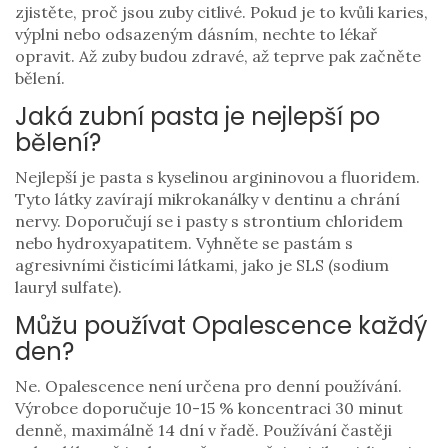
zjistěte, proč jsou zuby citlivé. Pokud je to kvůli karies,
výplni nebo odsazeným dásním, nechte to lékař
opravit. Až zuby budou zdravé, až teprve pak začněte
bělení.
Jaká zubní pasta je nejlepší po
bělení?
Nejlepší je pasta s kyselinou argininovou a fluoridem.
Tyto látky zavírají mikrokanálky v dentinu a chrání
nervy. Doporučují se i pasty s strontium chloridem
nebo hydroxyapatitem. Vyhněte se pastám s
agresivními čisticími látkami, jako je SLS (sodium
lauryl sulfate).
Můžu používat Opalescence každý
den?
Ne. Opalescence není určena pro denní používání.
Výrobce doporučuje 10-15 % koncentraci 30 minut
denně, maximálně 14 dní v řadě. Používání častěji