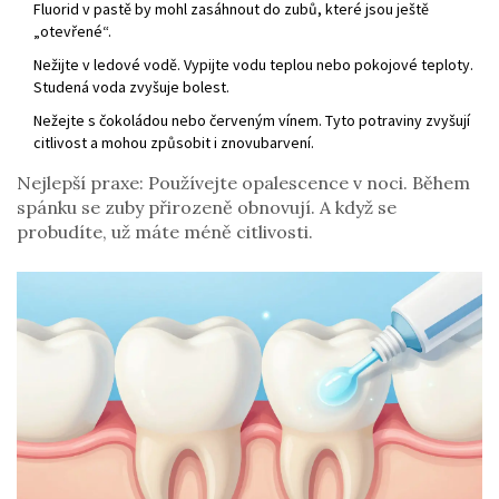
Fluorid v pastě by mohl zasáhnout do zubů, které jsou ještě
„otevřené“.
Nežijte v ledové vodě. Vypijte vodu teplou nebo pokojové teploty.
Studená voda zvyšuje bolest.
Nežejte s čokoládou nebo červeným vínem. Tyto potraviny zvyšují
citlivost a mohou způsobit i znovubarvení.
Nejlepší praxe: Používejte opalescence v noci. Během
spánku se zuby přirozeně obnovují. A když se
probudíte, už máte méně citlivosti.