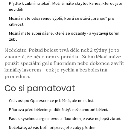
Přijďte k zubnímu lékaři. Možná máte skrytou karies, kterou jste
neviděli.
Možná máte odsazenou výplň, která se stává „branou“ pro
citlivost.
Možná máte zubní dásně, které se odsadily - a vystavují kořen
zubu.
Nečekáte. Pokud bolest trvá déle než 2 týdny, je to
znamení, že něco není v pořádku. Zubní lékař může
použít speciální gel s fluoridem nebo dokonce zavřít
kanálky laserem - což je rychlá a bezbolestná
procedura.
Co si pamatovat
Citlivost po Opalescence je běžná, ale ne nutná.
Příprava před bělením je důležitější než samotné bělení.
Past s kyselinou argininovou a fluoridem je vaše nejlepší zbraň.
Nečekáte, až vás bolí - připravujete zuby předem.