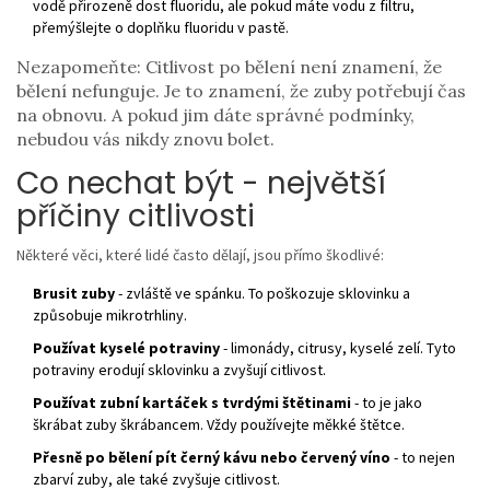
vodě přirozeně dost fluoridu, ale pokud máte vodu z filtru,
přemýšlejte o doplňku fluoridu v pastě.
Nezapomeňte: Citlivost po bělení není znamení, že
bělení nefunguje. Je to znamení, že zuby potřebují čas
na obnovu. A pokud jim dáte správné podmínky,
nebudou vás nikdy znovu bolet.
Co nechat být - největší
příčiny citlivosti
Některé věci, které lidé často dělají, jsou přímo škodlivé:
Brusit zuby
- zvláště ve spánku. To poškozuje sklovinku a
způsobuje mikrotrhliny.
Používat kyselé potraviny
- limonády, citrusy, kyselé zelí. Tyto
potraviny erodují sklovinku a zvyšují citlivost.
Používat zubní kartáček s tvrdými štětinami
- to je jako
škrábat zuby škrábancem. Vždy používejte měkké štětce.
Přesně po bělení pít černý kávu nebo červený víno
- to nejen
zbarví zuby, ale také zvyšuje citlivost.