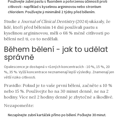
Používejte zubní pastu s fluoridem a potvrzenou účinností proti
citlivosti - například s kyselinou argininovou nebo strontium
chloridem. Používejte ji minimálně 2 týdny před bělením.
Studie z
Journal of Clinical Dentistry
(2024) ukázaly, že
lidé, kteří před bělením 14 dní používali pastu s
kyselinou argininovou, měli o 68 % méně citlivosti po
bělení než ti, co to nedělali.
Během bělení - jak to udělat
správně
Opalescence je dostupná v různých koncentracích - 10 %, 15 %, 20
%, 35 %. Vyšší koncentrace neznamenají lepší výsledky. Znamenají jen
větší riziko citlivosti.
Pravidlo: Pokud je to vaše první bělení, začněte s 10 %
nebo 15 %. Používejte ho na 30 minut denně, ne na 2
hodiny. Více než 2 hodiny denně je zbytečné a škodlivé.
Nezapomeňte:
Nezapínejte zubní kartáček přímo po bělení. Počkejte 30 minut.