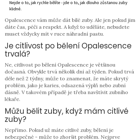
Nejde o to, jak rychle bělíte - jde o to, jak dlouho zůstanou zuby
klidné.
Opalescence vám může dát bílé zuby. Ale jen pokud jim
dáte čas, péči a respekt. A když to uděláte, nebudete
muset vždycky mít v ruce náhradní pastu.
Je citlivost po bělení Opalescence
trvalá?
Ne, citlivost po bělení Opalescence je většinou
dočasná. Obvykle trvá několik dní až týden. Pokud trvá
déle než 2 týdny, může to znamenat, že máte skrytý
problém, jako je karies, odsazená výplň nebo zubní
dásně. V takovém případě je třeba navštívit zubního
lékaře.
Můžu bělit zuby, když mám citlivé
zuby?
Nepřímo. Pokud už máte citlivé zuby, bělení je
nebezpečné - může to zhoršit problém. Nejprve