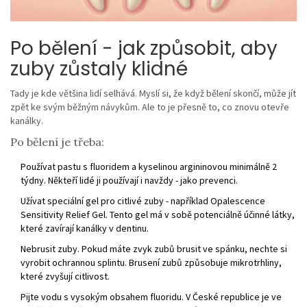
Po bělení - jak způsobit, aby
zuby zůstaly klidné
Tady je kde většina lidí selhává. Myslí si, že když bělení skončí, může jít
zpět ke svým běžným návykům. Ale to je přesně to, co znovu otevře
kanálky.
Po bělení je třeba:
Používat pastu s fluoridem a kyselinou argininovou minimálně 2
týdny. Někteří lidé ji používají i navždy - jako prevenci.
Užívat speciální gel pro citlivé zuby - například Opalescence
Sensitivity Relief Gel. Tento gel má v sobě potenciálně účinné látky,
které zavírají kanálky v dentinu.
Nebrusit zuby. Pokud máte zvyk zubů brusit ve spánku, nechte si
vyrobit ochrannou splintu. Brusení zubů způsobuje mikrotrhliny,
které zvyšují citlivost.
Pijte vodu s vysokým obsahem fluoridu. V České republice je ve