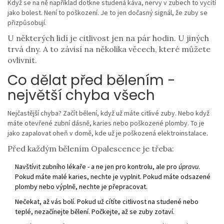
Když se na ně například dotkne studená káva, nervy v zubech to vycítí
jako bolest. Není to poškození. Je to jen dočasný signál, že zuby se
přizpůsobují.
U některých lidí je citlivost jen na pár hodin. U jiných
trvá dny. A to závisí na několika věcech, které můžete
ovlivnit.
Co dělat před bělením -
největší chyba všech
Nejčastější chyba? Začít bělení, když už máte citlivé zuby. Nebo když
máte otevřené zubní dásně, karies nebo poškozené plomby. To je
jako zapalovat oheň v domě, kde už je poškozená elektroinstalace.
Před každým bělením Opalescence je třeba:
Navštívit zubního lékaře - a ne jen pro kontrolu, ale pro
úpravu
.
Pokud máte malé karies, nechte je vyplnit. Pokud máte odsazené
plomby nebo výplně, nechte je přepracovat.
Nečekat, až vás bolí. Pokud už cítíte citlivost na studené nebo
teplé, nezačínejte bělení. Počkejte, až se zuby zotaví.