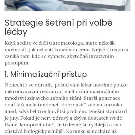
Strategie šetření při volbě
léčby
Když sedíte ve židli u stomatologa, máte několik
možností, jak ovlivnit konečnou cenu. Největší úspora
vzniká tam, kde se vyhnete zbytečně invazivním
postupům.
1. Minimalizační přístup
Nenechte se odradit, pokud vám lékař navrhne pouze
mikroinvazivní restauraci
zachování maximálního
množství zdravého zubního tkání
. Starší generace
dentistů měla tendenci „dobrousit“ zub na korunku
hned, když byl trochu větší problém. Dnešní standard
je jiný. Pokud je nerv zdravý a zbývá dostatek tvrdé
tkáně, kompozit stačí. Je to levnější, rychlejší a zub
zůstává biologicky silnější. Korunku si necháte až