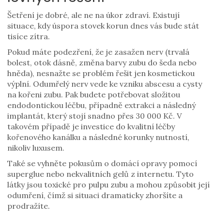
Šetření je dobré, ale ne na úkor zdraví. Existují
situace, kdy úspora stovek korun dnes vás bude stát
tisíce zítra.
Pokud máte podezření, že je zasažen nerv (trvalá
bolest, otok dásně, změna barvy zubu do šeda nebo
hněda), nesnažte se problém řešit jen kosmetickou
výplní. Odumřelý nerv vede ke vzniku abscesu a cysty
na kořeni zubu. Pak budete potřebovat složitou
endodontickou léčbu, případně extrakci a následný
implantát, který stojí snadno přes 30 000 Kč. V
takovém případě je investice do kvalitní léčby
kořenového kanálku a následné korunky nutností,
nikoliv luxusem.
Také se vyhněte pokusům o domácí opravy pomocí
superglue nebo nekvalitních gelů z internetu. Tyto
látky jsou toxické pro pulpu zubu a mohou způsobit její
odumření, čímž si situaci dramaticky zhoršíte a
prodražíte.