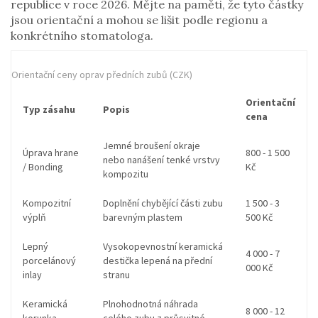
republice v roce 2026. Mějte na paměti, že tyto částky
jsou orientační a mohou se lišit podle regionu a
konkrétního stomatologa.
Orientační ceny oprav předních zubů (CZK)
Orientační
Typ zásahu
Popis
cena
Jemné broušení okraje
Úprava hrane
800 - 1 500
nebo nanášení tenké vrstvy
/ Bonding
Kč
kompozitu
Kompozitní
Doplnění chybějící části zubu
1 500 - 3
výplň
barevným plastem
500 Kč
Lepný
Vysokopevnostní keramická
4 000 - 7
porcelánový
destička lepená na přední
000 Kč
inlay
stranu
Keramická
Plnohodnotná náhrada
8 000 - 12