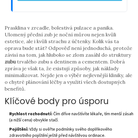
Prasklina v zrcadle, bolestivá pulzace a panika.
Ulomený přední zub je noční můrou nejen kvůli
estetice, ale i kvůli strachu z účtenky. Kolik vás ta
oprava bude stát? Odpověď není jednoduchá, protože
závisí na tom, jak hluboko se zlom zasáhl do struktury
zubu
trvalého zubu s dentinem a cementem
. Dobrá
zpráva je však ta, že existují způsoby, jak náklady
minimalizovat. Nejde jen o výběr nejlevnější kliniky, ale
o chytré plánování léčby a využití všech dostupných
benefitů.
Klíčové body pro úsporu
Rychlost rozhodnutí:
Čím dříve navštívíte lékaře, tím menší zásah
(a nižší cena) obvykle stačí.
Pojištění:
Vždy si ověřte podmínky svého doplňkového
zdravotního pojištění ještě před návštěvou ordinace.