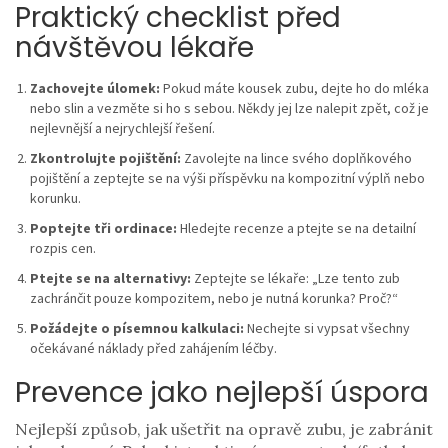
Praktický checklist před
návštěvou lékaře
Zachovejte úlomek:
Pokud máte kousek zubu, dejte ho do mléka
nebo slin a vezměte si ho s sebou. Někdy jej lze nalepit zpět, což je
nejlevnější a nejrychlejší řešení.
Zkontrolujte pojištění:
Zavolejte na lince svého doplňkového
pojištění a zeptejte se na výši příspěvku na kompozitní výplň nebo
korunku.
Poptejte tři ordinace:
Hledejte recenze a ptejte se na detailní
rozpis cen.
Ptejte se na alternativy:
Zeptejte se lékaře: „Lze tento zub
zachránčit pouze kompozitem, nebo je nutná korunka? Proč?“
Požádejte o písemnou kalkulaci:
Nechejte si vypsat všechny
očekávané náklady před zahájením léčby.
Prevence jako nejlepší úspora
Nejlepší způsob, jak ušetřit na opravě zubu, je zabránit