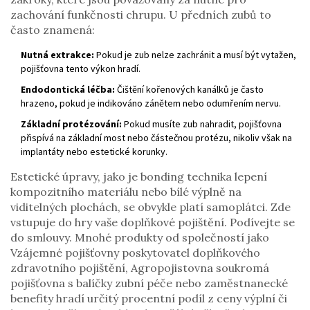
zachování funkčnosti chrupu. U předních zubů to
často znamená:
Nutná extrakce:
Pokud je zub nelze zachránit a musí být vytažen,
pojišťovna tento výkon hradí.
Endodontická léčba:
Čištění kořenových kanálků je často
hrazeno, pokud je indikováno zánětem nebo odumřením nervu.
Základní protézování:
Pokud musíte zub nahradit, pojišťovna
přispívá na základní most nebo částečnou protézu, nikoliv však na
implantáty nebo estetické korunky.
Estetické úpravy, jako je
bonding
technika lepení
kompozitního materiálu
nebo bílé výplně na
viditelných plochách, se obvykle platí samoplátci. Zde
vstupuje do hry vaše doplňkové pojištění. Podívejte se
do smlouvy. Mnohé produkty od společností jako
Vzájemné pojišťovny
poskytovatel doplňkového
zdravotního pojištění
,
Agropojistovna
soukromá
pojišťovna s balíčky zubní péče
nebo zaměstnanecké
benefity hradí určitý procentní podíl z ceny výplní či