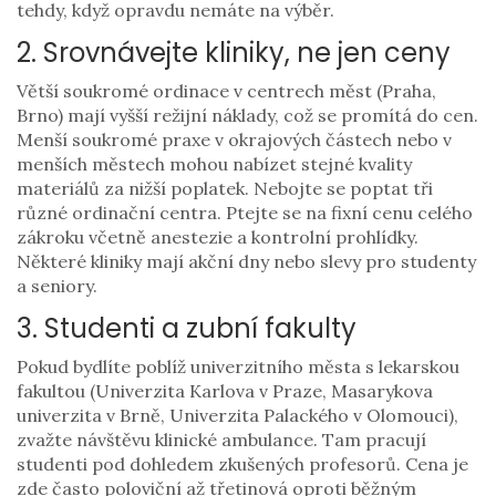
tehdy, když opravdu nemáte na výběr.
2. Srovnávejte kliniky, ne jen ceny
Větší soukromé ordinace v centrech měst (Praha,
Brno) mají vyšší režijní náklady, což se promítá do cen.
Menší soukromé praxe v okrajových částech nebo v
menších městech mohou nabízet stejné kvality
materiálů za nižší poplatek. Nebojte se poptat tři
různé ordinační centra. Ptejte se na fixní cenu celého
zákroku včetně anestezie a kontrolní prohlídky.
Některé kliniky mají akční dny nebo slevy pro studenty
a seniory.
3. Studenti a zubní fakulty
Pokud bydlíte poblíž univerzitního města s lekarskou
fakultou (Univerzita Karlova v Praze, Masarykova
univerzita v Brně, Univerzita Palackého v Olomouci),
zvažte návštěvu klinické ambulance. Tam pracují
studenti pod dohledem zkušených profesorů. Cena je
zde často poloviční až třetinová oproti běžným