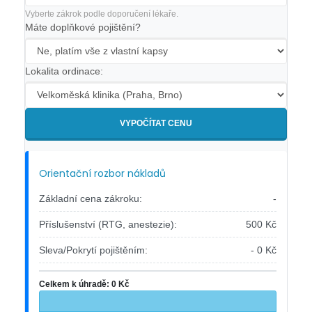
Vyberte zákrok podle doporučení lékaře.
Máte doplňkové pojištění?
Lokalita ordinace:
VYPOČÍTAT CENU
Orientační rozbor nákladů
Základní cena zákroku:
-
Příslušenství (RTG, anestezie):
500 Kč
Sleva/Pokrytí pojištěním:
- 0 Kč
Celkem k úhradě:
0 Kč