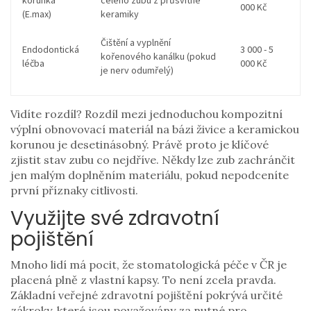
korunka
celého zubu z průsvitné
000 Kč
(E.max)
keramiky
Čištění a vyplnění
Endodontická
3 000 - 5
kořenového kanálku (pokud
léčba
000 Kč
je nerv odumřelý)
Vidíte rozdíl? Rozdíl mezi jednoduchou
kompozitní
výplní
obnovovací materiál na bázi živice
a keramickou
korunou je desetinásobný. Právě proto je klíčové
zjistit stav zubu co nejdříve. Někdy lze zub zachránčit
jen malým doplněním materiálu, pokud nepodceníte
první příznaky citlivosti.
Využijte své zdravotní
pojištění
Mnoho lidí má pocit, že stomatologická péče v ČR je
placená plně z vlastní kapsy. To není zcela pravda.
Základní veřejné zdravotní pojištění pokrývá určité
zákroky, které jsou považovány za nutné pro