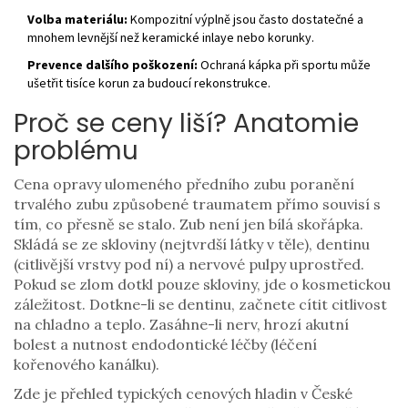
Volba materiálu:
Kompozitní výplně jsou často dostatečné a
mnohem levnější než keramické inlaye nebo korunky.
Prevence dalšího poškození:
Ochraná kápka při sportu může
ušetřit tisíce korun za budoucí rekonstrukce.
Proč se ceny liší? Anatomie
problému
Cena opravy
ulomeného předního zubu
poranění
trvalého zubu způsobené traumatem
přímo souvisí s
tím, co přesně se stalo. Zub není jen bílá skořápka.
Skládá se ze skloviny (nejtvrdší látky v těle), dentinu
(citlivější vrstvy pod ní) a nervové pulpy uprostřed.
Pokud se zlom dotkl pouze skloviny, jde o kosmetickou
záležitost. Dotkne-li se dentinu, začnete cítit citlivost
na chladno a teplo. Zasáhne-li nerv, hrozí akutní
bolest a nutnost endodontické léčby (léčení
kořenového kanálku).
Zde je přehled typických cenových hladin v České