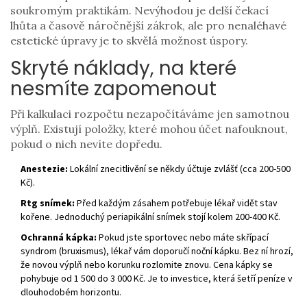
soukromým praktikám. Nevýhodou je delší čekací
lhůta a časově náročnější zákrok, ale pro nenaléhavé
estetické úpravy je to skvělá možnost úspory.
Skryté náklady, na které
nesmíte zapomenout
Při kalkulaci rozpočtu nezapočítáváme jen samotnou
výplň. Existují položky, které mohou účet nafouknout,
pokud o nich nevíte dopředu.
Anestezie:
Lokální znecitlivění se někdy účtuje zvlášť (cca 200-500
Kč).
Rtg snímek:
Před každým zásahem potřebuje lékař vidět stav
kořene. Jednoduchý periapikální snímek stojí kolem 200-400 Kč.
Ochranná kápka:
Pokud jste sportovec nebo máte skřípací
syndrom (bruxismus), lékař vám doporučí noční kápku. Bez ní hrozí,
že novou výplň nebo korunku rozlomite znovu. Cena kápky se
pohybuje od 1 500 do 3 000 Kč. Je to investice, která šetří peníze v
dlouhodobém horizontu.