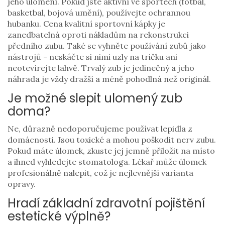
jeho ulomení. Pokud jste aktivní ve sportech (fotbal,
basketbal, bojová umění), používejte ochrannou
hubanku. Cena kvalitní sportovní kápky je
zanedbatelná oproti nákladům na rekonstrukci
předního zubu. Také se vyhněte používání zubů jako
nástrojů - neskáčte si nimi uzly na tričku ani
neotevírejte lahvě. Trvalý zub je jedinečný a jeho
náhrada je vždy dražší a méně pohodlná než originál.
Je možné slepit ulomený zub
doma?
Ne, důrazně nedoporučujeme používat lepidla z
domácnosti. Jsou toxické a mohou poškodit nerv zubu.
Pokud máte úlomek, zkuste jej jemně přiložit na místo
a ihned vyhledejte stomatologa. Lékař může úlomek
profesionálně nalepit, což je nejlevnější varianta
opravy.
Hradí základní zdravotní pojištění
estetické výplně?