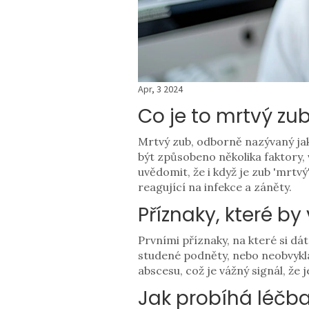
Apr, 3 2024
Co je to mrtvý zu
Mrtvý zub, odborně nazývaný jako
být způsobeno několika faktory,
uvědomit, že i když je zub 'mrtvý
reagující na infekce a záněty.
Příznaky, které by
Prvními příznaky, na které si dá
studené podněty, nebo neobvyklá
abscesu, což je vážný signál, že
Jak probíhá léčb