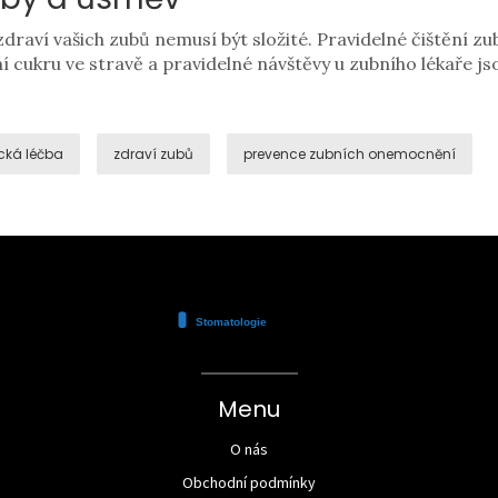
zdraví vašich zubů nemusí být složité. Pravidelné čištění z
 cukru ve stravě a pravidelné návštěvy u zubního lékaře j
cká léčba
zdraví zubů
prevence zubních onemocnění
Menu
O nás
Obchodní podmínky