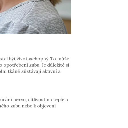
estal být životaschopný. To může
opotřebení zubu. Je důležité si
lní tkáně zůstávají aktivní a
ání nervu, citlivost na teplé a
ného zubu nebo k objevení