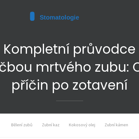
Kompletní průvodce
éčbou mrtvého zubu: 
příčin po zotavení
Bělení zubů
Zubní kaz
Kokosový olej
Zubní kámen