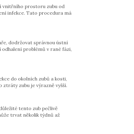
í vnitřního prostoru zubu od
íření infekce. Tato procedura má
kaře, dodržovat správnou ústní
í odhalení problémů v rané fázi,
kce do okolních zubů a kosti,
 ztráty zubu je výrazně vyšší.
důležité tento zub pečlivě
ůže trvat několik týdnů až