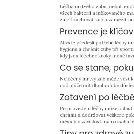
Léčba mrtvého zubu, neboli endo
všech bakterií a infikovaného ma
za cíl zachovat zub a zamezit nu
Prevence je klíčo
Abyste předešli potřebě léčby mr
hygienu a chránit zuby při sport
kdy jsou léčebné kroky méně inva
Co se stane, poku
Neléčený mrtvý zub může vést k m
což může mít dlouhodobé důsledky
Zotavení po léčb
Po provedení léčby může oblast k
chránit a dodržovat veškeré pok
měsíců v závislosti na rozsahu lé
Tipy pro zdravé 