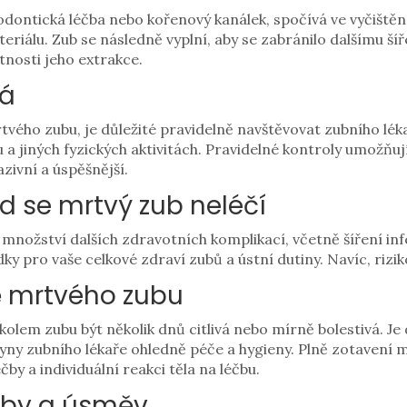
dontická léčba nebo kořenový kanálek, spočívá ve vyčištěn
teriálu. Zub se následně vyplní, aby se zabránilo dalšímu š
tnosti jeho extrakce.
vá
tvého zubu, je důležité pravidelně navštěvovat zubního lé
u a jiných fyzických aktivitách. Pravidelné kontroly umožňuj
zivní a úspěšnější.
d se mrtvý zub neléčí
nožství dalších zdravotních komplikací, včetně šíření infe
 pro vaše celkové zdraví zubů a ústní dutiny. Navíc, riziko
ě mrtvého zubu
olem zubu být několik dnů citlivá nebo mírně bolestivá. Je 
yny zubního lékaře ohledně péče a hygieny. Plně zotavení m
čby a individuální reakci těla na léčbu.
zuby a úsměv