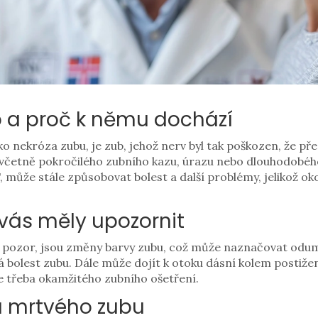
b a proč k němu dochází
 nekróza zubu, je zub, jehož nerv byl tak poškozen, že př
 včetně pokročilého zubního kazu, úrazu nebo dlouhodobého 
', může stále způsobovat bolest a další problémy, jelikož oko
 vás měly upozornit
t pozor, jsou změny barvy zubu, což může naznačovat odumír
 bolest zubu. Dále může dojít k otoku dásní kolem postiže
 je třeba okamžitého zubního ošetření.
a mrtvého zubu