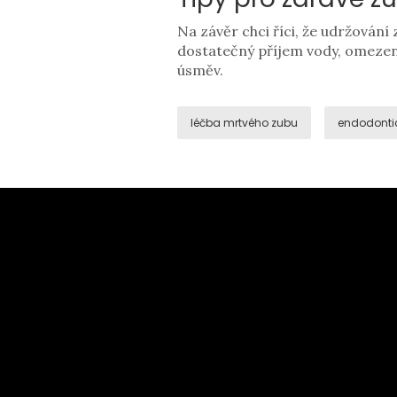
Na závěr chci říci, že udržování 
dostatečný příjem vody, omezení
úsměv.
léčba mrtvého zubu
endodonti