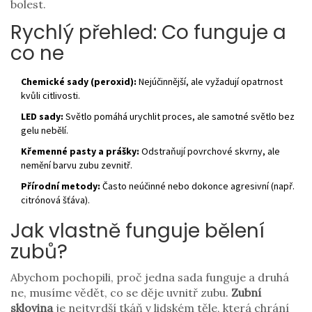
bolest.
Rychlý přehled: Co funguje a
co ne
Chemické sady (peroxid):
Nejúčinnější, ale vyžadují opatrnost
kvůli citlivosti.
LED sady:
Světlo pomáhá urychlit proces, ale samotné světlo bez
gelu nebělí.
Křemenné pasty a prášky:
Odstraňují povrchové skvrny, ale
nemění barvu zubu zevnitř.
Přírodní metody:
Často neúčinné nebo dokonce agresivní (např.
citrónová šťáva).
Jak vlastně funguje bělení
zubů?
Abychom pochopili, proč jedna sada funguje a druhá
ne, musíme vědět, co se děje uvnitř zubu.
Zubní
sklovina
je
nejtvrdší tkáň v lidském těle, která chrání