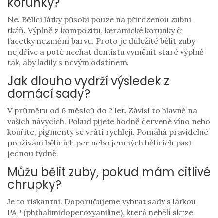
korunky?
Ne. Bělící látky působí pouze na přirozenou zubní
tkáň. Výplně z kompozitu, keramické korunky či
facetky nezmění barvu. Proto je důležité bělit zuby
nejdříve a poté nechat dentistu vyměnit staré výplně
tak, aby ladily s novým odstínem.
Jak dlouho vydrží výsledek z
domácí sady?
V průměru od 6 měsíců do 2 let. Závisí to hlavně na
vašich návycích. Pokud pijete hodně červené víno nebo
kouříte, pigmenty se vrátí rychleji. Pomáhá pravidelné
používání bělících per nebo jemných bělících past
jednou týdně.
Můžu bělit zuby, pokud mám citlivé
chrupky?
Je to riskantní. Doporučujeme vybrat sady s látkou
PAP (phthalimidoperoxyaniline), která nebělí skrze