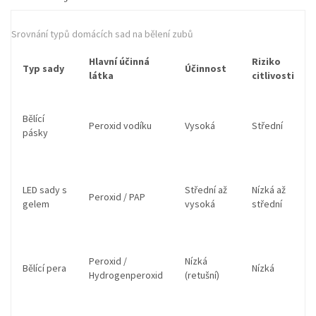
Srovnání typů domácích sad na bělení zubů
Hlavní účinná
Riziko
Typ sady
Účinnost
látka
citlivosti
Bělící
Peroxid vodíku
Vysoká
Střední
pásky
LED sady s
Střední až
Nízká až
Peroxid / PAP
gelem
vysoká
střední
Peroxid /
Nízká
Bělící pera
Nízká
Hydrogenperoxid
(retušní)