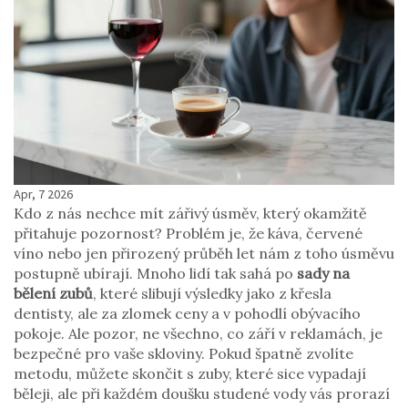
Apr, 7 2026
Kdo z nás nechce mít zářivý úsměv, který okamžitě
přitahuje pozornost? Problém je, že káva, červené
víno nebo jen přirozený průběh let nám z toho úsměvu
postupně ubírají. Mnoho lidí tak sahá po
sady na
bělení zubů
, které slibují výsledky jako z křesla
dentisty, ale za zlomek ceny a v pohodlí obývacího
pokoje. Ale pozor, ne všechno, co září v reklamách, je
bezpečné pro vaše skloviny. Pokud špatně zvolíte
metodu, můžete skončit s zuby, které sice vypadají
běleji, ale při každém doušku studené vody vás prorazí