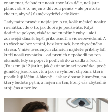
znamenat, že budete nosit rovnátka déle, než jste
plánovali. A to nejen z důvodu peněz – ale protože
chcete, aby váš úsměv vydržel celý život.
Tady máte pravdu: nejde jen o to, kolik měsíců nosíte
rovnátka. Jde o to, jak dobře je používáte. Když
dodržíte pokyny, získáte nejen přímé zuby – ale i
zdravější dásně, lepší příkousnutí a víc sebevědomí. A
to všechno bez vrtání, bez korunek, bez zbytečného
stresu. V níže uvedených článcích najdete příběhy lidí,
kteří nosili rovnátka – od prvních nepohodlí po ten
okamžik, kdy se poprvé podívali do zrcadla a řekli si:
„To jsem já.“ Zjistíte, jak čistit snímací rovnátka, proč
gumičky jsou klíčové, a jak se vyhnout chybám, které
prodlužují léčbu. A hlavně – jak se dostat k úsměvu, na
který budete pyšní, a nejen na ten, který vás zbytečně
stojí čas a peníze.