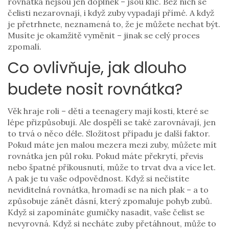
rovnátka nejsou jen doplněk – jsou klíč. Bez nich se
čelisti nezarovnají, i když zuby vypadají přímé. A když
je přetrhnete, neznamená to, že je můžete nechat být.
Musíte je okamžitě vyměnit – jinak se celý proces
zpomalí.
Co ovlivňuje, jak dlouho
budete nosit rovnátka?
Věk hraje roli – děti a teenagery mají kosti, které se
lépe přizpůsobují. Ale dospělí se také zarovnávají, jen
to trvá o něco déle. Složitost případu je další faktor.
Pokud máte jen malou mezera mezi zuby, můžete mít
rovnátka jen půl roku. Pokud máte překrytí, převis
nebo špatné příkousnutí, může to trvat dva a více let.
A pak je tu vaše odpovědnost. Když si nečistíte
neviditelná rovnátka, hromadí se na nich plak – a to
způsobuje zánět dásní, který zpomaluje pohyb zubů.
Když si zapomínáte gumičky nasadit, vaše čelist se
nevyrovná. Když si necháte zuby přetáhnout, může to