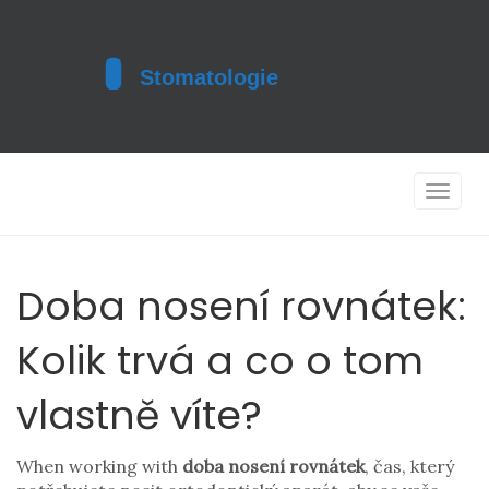
Toggle
navigat
Doba nosení rovnátek:
Kolik trvá a co o tom
vlastně víte?
When working with
doba nosení rovnátek
,
čas, který