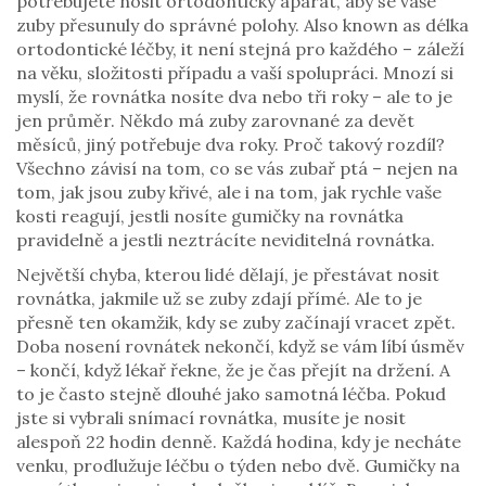
potřebujete nosit ortodontický aparát, aby se vaše
zuby přesunuly do správné polohy
. Also known as
délka
ortodontické léčby
, it
není stejná pro každého – záleží
na věku, složitosti případu a vaší spolupráci
.
Mnozí si
myslí, že rovnátka nosíte dva nebo tři roky – ale to je
jen průměr. Někdo má zuby zarovnané za devět
měsíců, jiný potřebuje dva roky. Proč takový rozdíl?
Všechno závisí na tom, co se vás zubař ptá – nejen na
tom, jak jsou zuby křivé, ale i na tom, jak rychle vaše
kosti reagují, jestli nosíte gumičky na rovnátka
pravidelně a jestli neztrácíte neviditelná rovnátka.
Největší chyba, kterou lidé dělají, je přestávat nosit
rovnátka, jakmile už se zuby zdají přímé. Ale to je
přesně ten okamžik, kdy se zuby začínají vracet zpět.
Doba nosení rovnátek nekončí, když se vám líbí úsměv
– končí, když lékař řekne, že je čas přejít na držení. A
to je často stejně dlouhé jako samotná léčba. Pokud
jste si vybrali snímací rovnátka, musíte je nosit
alespoň 22 hodin denně. Každá hodina, kdy je necháte
venku, prodlužuje léčbu o týden nebo dvě. Gumičky na