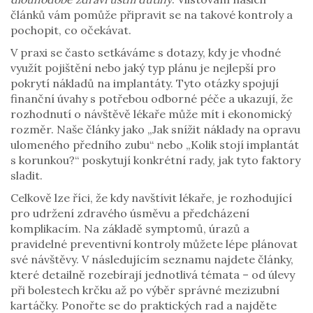
článků vám pomůže připravit se na takové kontroly a
pochopit, co očekávat.
V praxi se často setkáváme s dotazy, kdy je vhodné
využít pojištění nebo jaký typ plánu je nejlepší pro
pokrytí nákladů na implantáty. Tyto otázky spojují
finanční úvahy s potřebou odborné péče a ukazují, že
rozhodnutí o návštěvě lékaře může mít i ekonomický
rozměr. Naše články jako „Jak snížit náklady na opravu
ulomeného předního zubu“ nebo „Kolik stojí implantát
s korunkou?“ poskytují konkrétní rady, jak tyto faktory
sladit.
Celkově lze říci, že
kdy navštívit lékaře
,
je rozhodující
pro udržení zdravého úsměvu a předcházení
komplikacím
. Na základě symptomů, úrazů a
pravidelné preventivní kontroly můžete lépe plánovat
své návštěvy. V následujícím seznamu najdete články,
které detailně rozebírají jednotlivá témata – od úlevy
při bolestech krčku až po výběr správné mezizubní
kartáčky. Ponořte se do praktických rad a najděte