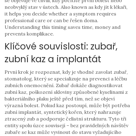
se objevuje ve chvíli, kdy pocítíte první bolest nebo
neobvyklý stav v ústech
. Also known as
kdy jít k lékaři
,
it helps you decide whether a symptom requires
professional care or can be řešen doma.
Understanding this timing saves time, money and
prevents komplikace.
Klíčové souvislosti: zubař,
zubní kaz a implantát
První krok je rozpoznat, kdy je vhodné zavolat
zubař
,
stomatolog, který se specializuje na prevenci a léčbu
zubních onemocnění
. Zubař dokáže diagnostikovat
zubní kaz
,
poškození skloviny způsobené kyselinami z
bakteriálního plaku
ještě před tím, než se objeví
výrazná bolest. Pokud kaz postoupí, může být potřeba
zubní implantát
,
syntetický kořen, který nahrazuje
ztracený zub a podporuje čelistní strukturu
. Tyto tři
entity spolu úzce souvisejí – bez pravidelných návštěv
zubaře se kaz může vyvinout do stavu vyžadujícího