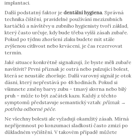
implantaci.
Další podstatný faktor je
dentální hygiena
. Správná
technika čištění, pravidelné používání mezizubních
kartáčků a návštěvy u zubního hygienisty tvoří základ,
který často určuje, kdy bude třeba vyšší zásah zubaře.
Pokud po týdnu zhoršení zlaku budete mít stále
zvýšenou citlivost nebo krvácení, je čas rezervovat
termín.
Jaké situace konkrétně signalizují, že byste měli zubaře
navštívit? První příznak je ostrá nebo pulzující bolest,
která se neustále zhoršuje. Další varovný signál je otok
dásní, který nepřestává po 48 hodinách. Pokud si
všimnete změny barvy zubu – tmavý skvrna nebo bílý
pruh – může to být začátek kazu. Každý z těchto
symptomů představuje semantický vztah:
příznak →
potřeba odborné péče
.
Ne všechny bolesti ale vyžadují okamžitý zásah. Mírná
nepříjemnost po konzumaci sladkostí často zmizí po
důkladném vyčištění. V takovém případě můžete