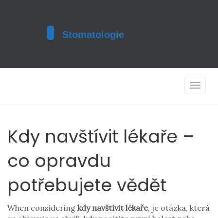
Toggle
navigat
Kdy navštívit lékaře –
co opravdu
potřebujete vědět
When considering
kdy navštívit lékaře
,
je otázka, která