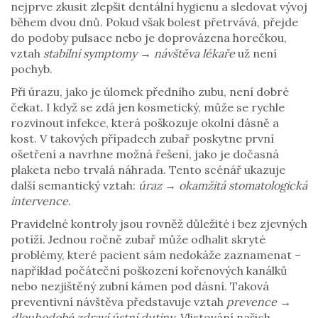
nejprve zkusit zlepšit dentální hygienu a sledovat vývoj
během dvou dnů. Pokud však bolest přetrvává, přejde
do podoby pulsace nebo je doprovázena horečkou,
vztah
stabilní symptomy → návštěva lékaře
už není
pochyb.
Při úrazu, jako je úlomek předního zubu, není dobré
čekat. I když se zdá jen kosmetický, může se rychle
rozvinout infekce, která poškozuje okolní dásně a
kost. V takových případech zubař poskytne první
ošetření a navrhne možná řešení, jako je dočasná
plaketa nebo trvalá náhrada. Tento scénář ukazuje
další semantický vztah:
úraz → okamžitá stomatologická
intervence
.
Pravidelné kontroly jsou rovněž důležité i bez zjevných
potíží. Jednou ročně zubař může odhalit skryté
problémy, které pacient sám nedokáže zaznamenat –
například počáteční poškození kořenových kanálků
nebo nezjištěný zubní kámen pod dásní. Taková
preventivní návštěva představuje vztah
prevence →
dlouhodobé zdraví ústní dutiny
. Vlistování našich