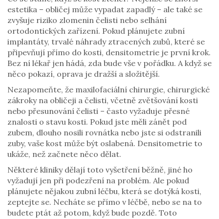
estetika – obličej může vypadat zapadlý – ale také se
zvyšuje riziko zlomenin čelisti nebo selhání
ortodontických zařízení. Pokud plánujete
zubní
implantáty
,
trvalé náhrady ztracených zubů, které se
připevňují přímo do kosti
, densitometrie je první krok.
Bez ní lékař jen hádá, zda bude vše v pořádku. A když se
něco pokazí, oprava je dražší a složitější.
Nezapomeňte, že
maxilofaciální chirurgie
,
chirurgické
zákroky na obličeji a čelisti, včetně zvětšování kosti
nebo přesunování čelisti
– často vyžaduje přesné
znalosti o stavu kosti. Pokud jste měli zánět pod
zubem, dlouho nosili rovnátka nebo jste si odstranili
zuby, vaše kost může být oslabená. Densitometrie to
ukáže, než začnete něco dělat.
Některé kliniky dělají toto vyšetření běžně, jiné ho
vyžadují jen při podezření na problém. Ale pokud
plánujete nějakou zubní léčbu, která se dotýká kosti,
zeptejte se. Necháte se přímo v léčbě, nebo se na to
budete ptát až potom, když bude pozdě. Toto