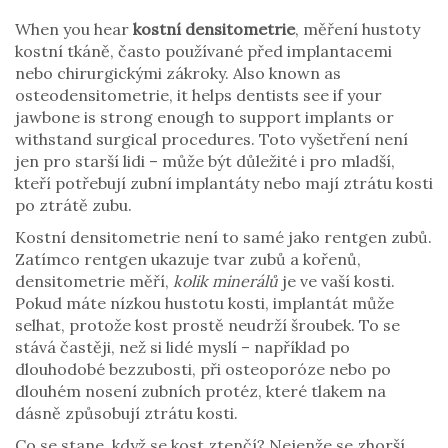
When you hear
kostní densitometrie
,
měření hustoty
kostní tkáně, často používané před implantacemi
nebo chirurgickými zákroky
. Also known as
osteodensitometrie
, it helps dentists see if your
jawbone is strong enough to support implants or
withstand surgical procedures.
Toto vyšetření není
jen pro starší lidi – může být důležité i pro mladší,
kteří potřebují zubní implantáty nebo mají ztrátu kosti
po ztrátě zubu.
Kostní densitometrie není to samé jako rentgen zubů.
Zatímco rentgen ukazuje tvar zubů a kořenů,
densitometrie měří,
kolik minerálů
je ve vaší kosti.
Pokud máte nízkou hustotu kosti, implantát může
selhat, protože kost prostě neudrží šroubek. To se
stává častěji, než si lidé myslí – například po
dlouhodobé bezzubosti, při osteoporóze nebo po
dlouhém nosení zubních protéz, které tlakem na
dásně způsobují ztrátu kosti.
Co se stane, když se kost ztenčí? Nejenže se zhorší