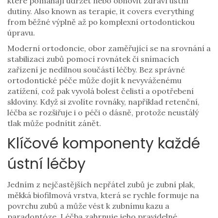
které pomáhají udržet nebo obnovit zdraví ústní
dutiny
. Also known as
terapie
, it covers everything
from běžné výplně až po komplexní ortodontickou
úpravu.
Moderní
ortodoncie
,
obor zaměřující se na srovnání a
stabilizaci zubů pomocí rovnátek či snímacích
zařízení
je nedílnou součástí léčby. Bez správné
ortodontické péče může dojít k nevyváženému
zatížení, což pak vyvolá bolest čelistí a opotřebení
skloviny. Když si zvolíte rovnáky, například retenční,
léčba se rozšiřuje i o péči o dásně, protože neustálý
tlak může podnítit zánět.
Klíčové komponenty každé
ústní léčby
Jedním z nejčastějších nepřátel zubů je
zubní plak
,
měkká biofilmová vrstva, která se rychle formuje na
povrchu zubů a může vést k zubnímu kazu a
paradontóze
. Léčba zahrnuje jeho pravidelné