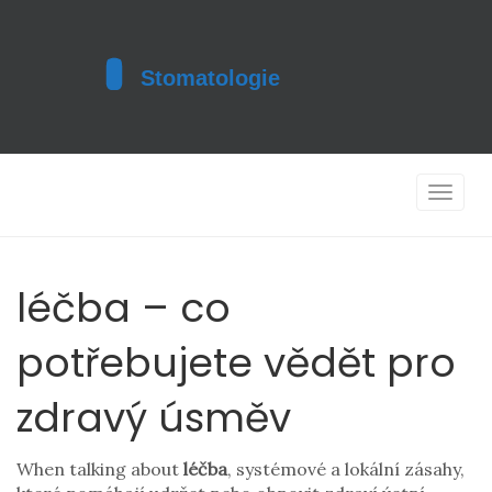
Toggle
navigat
léčba – co
potřebujete vědět pro
zdravý úsměv
When talking about
léčba
,
systémové a lokální zásahy,