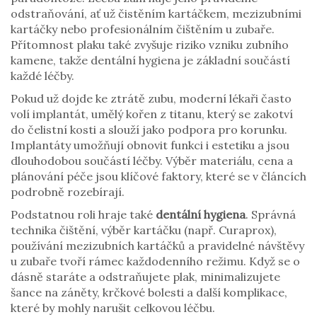
odstraňování, ať už čistěním kartáčkem, mezizubními
kartáčky nebo profesionálním čištěním u zubaře.
Přítomnost plaku také zvyšuje riziko vzniku zubního
kamene, takže dentální hygiena je základní součástí
každé léčby.
Pokud už dojde ke ztrátě zubu, moderní lékaři často
volí
implantát
,
umělý kořen z titanu, který se zakotví
do čelistní kosti a slouží jako podpora pro korunku
.
Implantáty umožňují obnovit funkci i estetiku a jsou
dlouhodobou součástí léčby. Výběr materiálu, cena a
plánování péče jsou klíčové faktory, které se v článcích
podrobně rozebírají.
Podstatnou roli hraje také
dentální hygiena
. Správná
technika čištění, výběr kartáčku (např. Curaprox),
používání mezizubních kartáčků a pravidelné návštěvy
u zubaře tvoří rámec každodenního režimu. Když se o
dásně staráte a odstraňujete plak, minimalizujete
šance na záněty, krčkové bolesti a další komplikace,
které by mohly narušit celkovou léčbu.