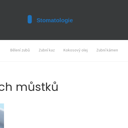
Bělení zubů
Zubní kaz
Kokosový olej
Zubní kámen
ích můstků