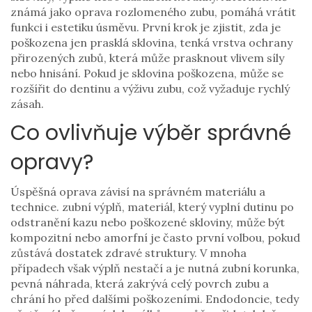
známá jako
oprava rozlomeného zubu
, pomáhá vrátit
funkci i estetiku úsměvu.
První krok je zjistit, zda je
poškozena jen
prasklá sklovina
,
tenká vrstva ochrany
přirozených zubů, která může prasknout vlivem síly
nebo hnisání
. Pokud je sklovina poškozena, může se
rozšířit do dentinu a výživu zubu, což vyžaduje rychlý
zásah.
Co ovlivňuje výběr správné
opravy?
Úspěšná oprava závisí na správném materiálu a
technice.
zubní výplň
,
materiál, který vyplní dutinu po
odstranění kazu nebo poškozené skloviny, může být
kompozitní nebo amorfní
je často první volbou, pokud
zůstává dostatek zdravé struktury. V mnoha
případech však výplň nestačí a je nutná
zubní korunka
,
pevná náhrada, která zakrývá celý povrch zubu a
chrání ho před dalšími poškozeními
. Endodoncie, tedy