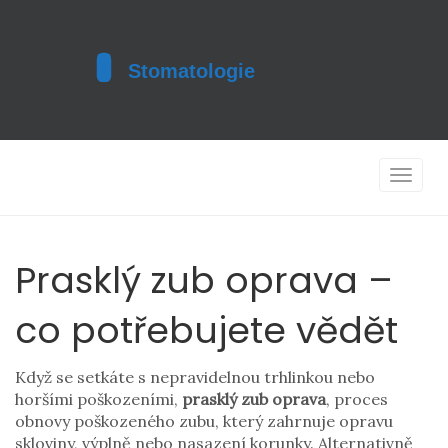
Toggle
navigat
Prasklý zub oprava –
co potřebujete vědět
Když se setkáte s nepravidelnou trhlinkou nebo
horšími poškozeními,
prasklý zub oprava
,
proces
obnovy poškozeného zubu, který zahrnuje opravu
skloviny, výplně nebo nasazení korunky
. Alternativně