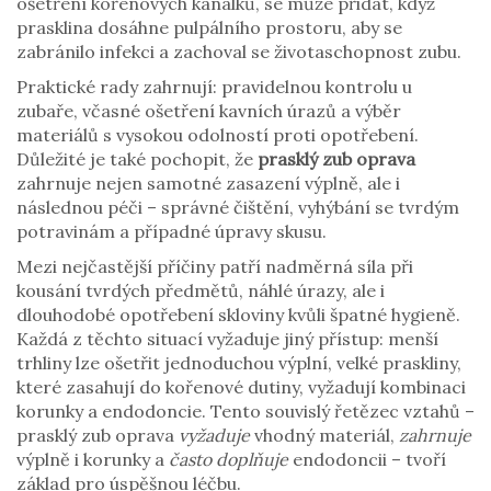
ošetření kořenových kanálků, se může přidat, když
prasklina dosáhne pulpálního prostoru, aby se
zabránilo infekci a zachoval se životaschopnost zubu.
Praktické rady zahrnují: pravidelnou kontrolu u
zubaře, včasné ošetření kavních úrazů a výběr
materiálů s vysokou odolností proti opotřebení.
Důležité je také pochopit, že
prasklý zub oprava
zahrnuje nejen samotné zasazení výplně, ale i
následnou péči – správné čištění, vyhýbání se tvrdým
potravinám a případné úpravy skusu.
Mezi nejčastější příčiny patří nadměrná síla při
kousání tvrdých předmětů, náhlé úrazy, ale i
dlouhodobé opotřebení skloviny kvůli špatné hygieně.
Každá z těchto situací vyžaduje jiný přístup: menší
trhliny lze ošetřit jednoduchou výplní, velké praskliny,
které zasahují do kořenové dutiny, vyžadují kombinaci
korunky a endodoncie. Tento souvislý řetězec vztahů –
prasklý zub oprava
vyžaduje
vhodný materiál,
zahrnuje
výplně i korunky a
často doplňuje
endodoncii – tvoří
základ pro úspěšnou léčbu.