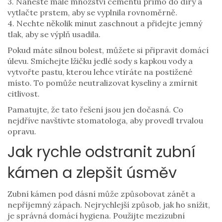
3. Naneste malé množství cementu přímo do díry a
vytlačte prstem, aby se vyplnila rovnoměrně.
4. Nechte několik minut zaschnout a přidejte jemný
tlak, aby se výplň usadila.
Pokud máte silnou bolest, můžete si připravit domácí
úlevu. Smíchejte lžičku jedlé sody s kapkou vody a
vytvořte pastu, kterou lehce vtíráte na postižené
místo. To pomůže neutralizovat kyseliny a zmírnit
citlivost.
Pamatujte, že tato řešení jsou jen dočasná. Co
nejdříve navštivte stomatologa, aby provedl trvalou
opravu.
Jak rychle odstranit zubní
kámen a zlepšit úsměv
Zubní kámen pod dásní může způsobovat zánět a
nepříjemný zápach. Nejrychlejší způsob, jak ho snížit,
je správná domácí hygiena. Použijte mezizubní