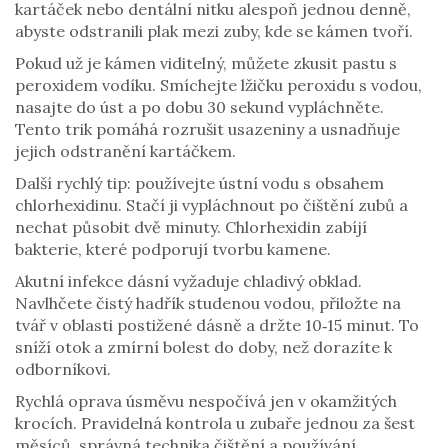
kartáček nebo dentální nitku alespoň jednou denně,
abyste odstranili plak mezi zuby, kde se kámen tvoří.
Pokud už je kámen viditelný, můžete zkusit pastu s
peroxidem vodíku. Smíchejte lžičku peroxidu s vodou,
nasajte do úst a po dobu 30 sekund vypláchněte.
Tento trik pomáhá rozrušit usazeniny a usnadňuje
jejich odstranění kartáčkem.
Další rychlý tip: používejte ústní vodu s obsahem
chlorhexidinu. Stačí ji vypláchnout po čištění zubů a
nechat působit dvě minuty. Chlorhexidin zabíjí
bakterie, které podporují tvorbu kamene.
Akutní infekce dásní vyžaduje chladivý obklad.
Navlhčete čistý hadřík studenou vodou, přiložte na
tvář v oblasti postižené dásně a držte 10‑15 minut. To
sníží otok a zmírní bolest do doby, než dorazíte k
odborníkovi.
Rychlá oprava úsměvu nespočívá jen v okamžitých
krocích. Pravidelná kontrola u zubaře jednou za šest
měsíců, správná technika čištění a používání