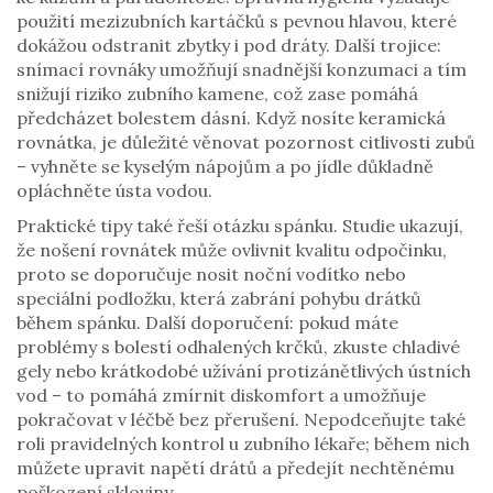
použití mezizubních kartáčků s pevnou hlavou, které
dokážou odstranit zbytky i pod dráty. Další trojice:
snímací rovnáky
umožňují snadnější konzumaci a tím
snižují riziko zubního kamene, což zase pomáhá
předcházet bolestem dásní. Když nosíte
keramická
rovnátka
, je důležité věnovat pozornost citlivosti zubů
– vyhněte se kyselým nápojům a po jídle důkladně
opláchněte ústa vodou.
Praktické tipy také řeší otázku spánku. Studie ukazují,
že nošení rovnátek může ovlivnit kvalitu odpočinku,
proto se doporučuje nosit noční vodítko nebo
speciální podložku, která zabrání pohybu drátků
během spánku. Další doporučení: pokud máte
problémy s bolestí odhalených krčků, zkuste chladivé
gely nebo krátkodobé užívání protizánětlivých ústních
vod – to pomáhá zmírnit diskomfort a umožňuje
pokračovat v léčbě bez přerušení. Nepodceňujte také
roli pravidelných kontrol u zubního lékaře; během nich
můžete upravit napětí drátů a předejít nechtěnému
poškození skloviny.