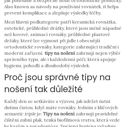
jak pohodlně a bezpečně nosit ortodontické pomůcky
.
Also known as
návody na používání rovnátek
, it helps
prevent komplikace a zlepšuje výsledky léčby.
Mezi hlavní podkategorie patří
keramická rovnátka
,
estetické, průhledné drátky, které jsou méně nápadné
než kovové
,
snímací rovnáky
,
průhledné plastové
držáky, které lze vyjmout při jídle
i obecnější
ortodontické rovnáky
,
kategorie zahrnující tradiční i
moderní zařízení
.
tipy na nošení
zahrnují nejen výběr
správného typu, ale i každodenní péči, která spojuje
hygienu, pohodlí a dlouhodobý výsledek.
Proč jsou správné tipy na
nošení tak důležité
Každý den se setkáváte s výzvou, jak udržet ústní
dutinu čistou, když máte rovnáky. Jedním z klíčových
semantic triple
je:
Tipy na nošení
zahrnují pravidelné
čištění
zubní plak
,
tenká biofilmová vrstva, která vede
ke kazům a paradontóze
. Správná hygiena vyžaduje