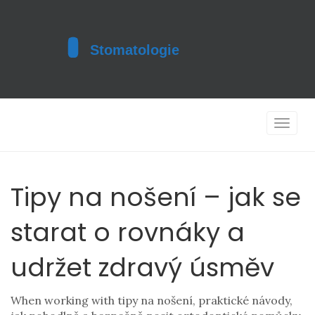
Toggle
navigat
Tipy na nošení – jak se
starat o rovnáky a
udržet zdravý úsměv
When working with
tipy na nošení
,
praktické návody,