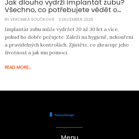
Jak dlouho vydrží implantát zubu?
Všechno, co potřebujete vědět o
trvanlivosti a údržbě
BY VERONIKA SOUČKOVÁ
3 DECEMBER 2025
Implantát zubu může vydržet 20 až 30 let a více,
pokud ho dobře pečujete. Záleží na hygieně, nekouření
a pravidelných kontrolách. Zjistěte, co zkracuje jeho
životnost a jak mu pomoci.
READ MORE...
Menu