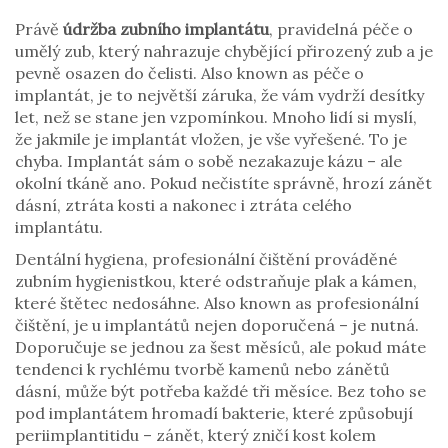
Právě
údržba zubního implantátu
,
pravidelná péče o
umělý zub, který nahrazuje chybějící přirozený zub a je
pevně osazen do čelisti
. Also known as
péče o
implantát
, je to největší záruka, že vám vydrží desítky
let, než se stane jen vzpomínkou.
Mnoho lidí si myslí,
že jakmile je implantát vložen, je vše vyřešené. To je
chyba. Implantát sám o sobě nezakazuje kázu – ale
okolní tkáně ano. Pokud nečistíte správně, hrozí zánět
dásní, ztráta kosti a nakonec i ztráta celého
implantátu.
Dentální hygiena
,
profesionální čištění prováděné
zubním hygienistkou, které odstraňuje plak a kámen,
které štětec nedosáhne
. Also known as
profesionální
čištění
, je u implantátů nejen doporučená – je nutná.
Doporučuje se jednou za šest měsíců, ale pokud máte
tendenci k rychlému tvorbě kamenů nebo zánětů
dásní, může být potřeba každé tři měsíce. Bez toho se
pod implantátem hromadí bakterie, které způsobují
periimplantitidu – zánět, který zničí kost kolem