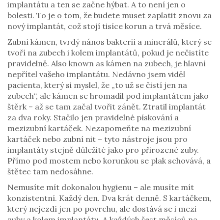
implantátu a ten se začne hýbat.
A to není jen o
bolesti. To je o tom, že budete muset zaplatit znovu za
nový implantát, což stojí tisíce korun a trvá měsíce.
Zubní kámen
,
tvrdý nános bakterií a minerálů, který se
tvoří na zubech i kolem implantátů, pokud je nečistíte
pravidelně
. Also known as
kámen na zubech
, je hlavní
nepřítel vašeho implantátu. Nedávno jsem viděl
pacienta, který si myslel, že „to už se čistí jen na
zubech“, ale kámen se hromadil pod implantátem jako
štěrk – až se tam začal tvořit zánět. Ztratil implantát
za dva roky. Stačilo jen pravidelné pískování a
mezizubní kartáček.
Nezapomeňte na mezizubní
kartáček nebo zubní nit – tyto nástroje jsou pro
implantáty stejně důležité jako pro přirozené zuby.
Přímo pod mostem nebo korunkou se plak schovává, a
štětec tam nedosáhne.
Nemusíte mít dokonalou hygienu – ale musíte mít
konzistentní. Každý den. Dva krát denně. S kartáčkem,
který nejezdí jen po povrchu, ale dostává se i mezi
zuby a kolem implantátu. A každých šest měsíců na