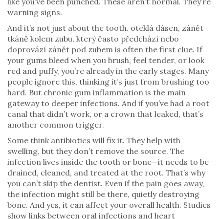
like you’ve been punched. These aren’t normal. They’re
warning signs.
And it’s not just about the tooth.
oteklá dásen
,
zánět
tkáně kolem zubu, který často předchází nebo
doprovází zánět pod zubem
is often the first clue. If
your gums bleed when you brush, feel tender, or look
red and puffy, you’re already in the early stages. Many
people ignore this, thinking it’s just from brushing too
hard. But chronic gum inflammation is the main
gateway to deeper infections. And if you’ve had a root
canal that didn’t work, or a crown that leaked, that’s
another common trigger.
Some think antibiotics will fix it. They help with
swelling, but they don’t remove the source. The
infection lives inside the tooth or bone—it needs to be
drained, cleaned, and treated at the root. That’s why
you can’t skip the dentist. Even if the pain goes away,
the infection might still be there, quietly destroying
bone. And yes, it can affect your overall health. Studies
show links between oral infections and heart