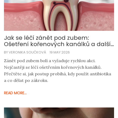
Jak se léčí zánět pod zubem:
Ošetření kořenových kanálků a další
možnosti
BY VERONIKA SOUČKOVÁ
19 MAY 2026
Zánět pod zubem bolí a vyžaduje rychlou akci.
Nejčastěji se léčí ošetřením kořenových kanálků.
Přečtěte si, jak postup probíhá, kdy použít antibiotika
a co dělat po zákroku.
READ MORE...