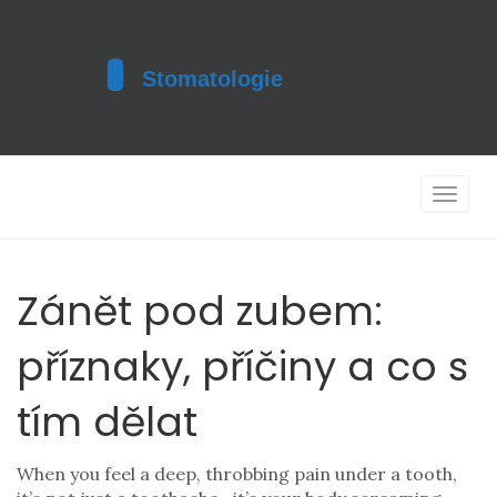
Toggle
navigat
Zánět pod zubem:
příznaky, příčiny a co s
tím dělat
When you feel a deep, throbbing pain under a tooth,