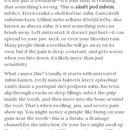
it’s not just a toothache—it’s your body screaming
that something’s wrong. This is
zánět pod zubem
,
infekce, která vzniká v okolí kořene zubu, často kvůli
zubnímu kazu, trhlině nebo selhání dřívější léčby
. Also
known as
absces zubu
, it’s not something you can
brush away. Left untreated, it doesn’t just hurt—it can
spread to your jaw, neck, or even your bloodstream.
Many people think a toothache will go away on its
own, but if the pain is deep, constant, and gets worse
when you bite down, it’s likely more than just
sensitivity.
What causes this? Usually, it starts with untreated
zubní kámen
,
tvrdý nános bakterií, který způsobuje
zánět dásní a postupně ničí podporu zubu
. Bacteria
slip through cracks or deep fillings, infect the pulp
inside the tooth, and then move into the bone around
the root. That’s when swelling, pus, and severe pain
show up. You might notice a pimple-like bump on your
gum near the tooth—this is a fistula, a drainage
channel for the infection. Or your face might swell up