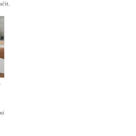
ačít.
y
ní