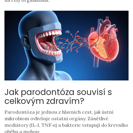
na celý organismus.
Jak
parodontóza
souvisí s
celkovým zdravím?
Parodontóza je jednou z hlavních cest, jak ústní
mikrobiom ovlivňuje ostatní orgány. Zánětlivé
mediátory (IL‑1, TNF‑α) a bakterie vstupují do krevního
oběhu a mohou: