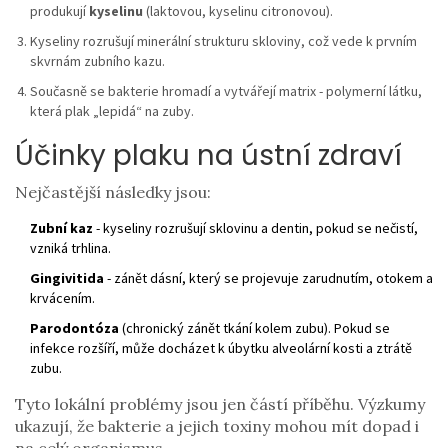
produkují
kyselinu
(laktovou, kyselinu citronovou).
Kyseliny rozrušují minerální strukturu skloviny, což vede k prvním
skvrnám zubního kazu.
Současně se bakterie hromadí a vytvářejí matrix - polymerní látku,
která plak „lepidá“ na zuby.
Účinky plaku na ústní zdraví
Nejčastější následky jsou:
Zubní kaz
- kyseliny rozrušují sklovinu a dentin, pokud se nečistí,
vzniká trhlina.
Gingivitida
- zánět dásní, který se projevuje zarudnutím, otokem a
krvácením.
Parodontóza
(chronický zánět tkání kolem zubu). Pokud se
infekce rozšíří, může docházet k úbytku alveolární kosti a ztrátě
zubu.
Tyto lokální problémy jsou jen částí příběhu. Výzkumy
ukazují, že bakterie a jejich toxiny mohou mít dopad i