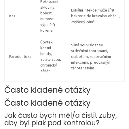
Poškození
skloviny,
Lokální infekce může šířit
bolest,
Kaz
bakterie do krevního oběhu,
nutnost
zvýšený zánět
výplně či
kořene
Úbytek
Silná souvislost se
kostní
srdečními chorobami,
hmoty,
Parodontóza
diabetem, respiračními
ztráta zubu,
infekcemi, předčasným
chronický
těhotenstvím
zánět
Často kladené otázky
Často kladené otázky
Jak často bych měl/a čistit zuby,
aby byl plak pod kontrolou?