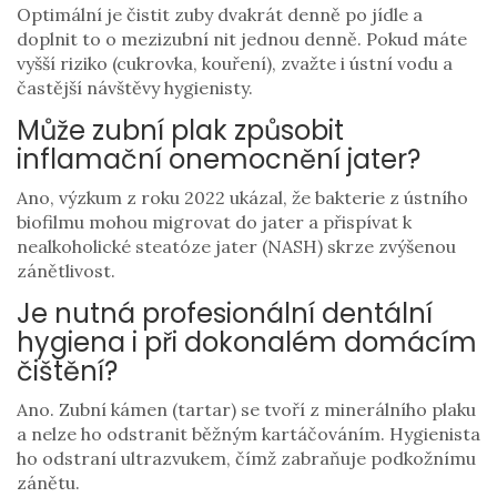
Optimální je čistit zuby dvakrát denně po jídle a
doplnit to o mezizubní nit jednou denně. Pokud máte
vyšší riziko (cukrovka, kouření), zvažte i ústní vodu a
častější návštěvy hygienisty.
Může zubní plak způsobit
inflamační onemocnění jater?
Ano, výzkum z roku 2022 ukázal, že bakterie z ústního
biofilmu mohou migrovat do jater a přispívat k
nealkoholické steatóze jater (NASH) skrze zvýšenou
zánětlivost.
Je nutná profesionální dentální
hygiena i při dokonalém domácím
čištění?
Ano. Zubní kámen (tartar) se tvoří z minerálního plaku
a nelze ho odstranit běžným kartáčováním. Hygienista
ho odstraní ultrazvukem, čímž zabraňuje podkožnímu
zánětu.