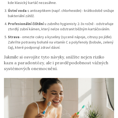
kde klasický kartáč nezasáhne.
Ústní voda
s antiseptikem (např. chlorhexidin) - krátkodobě snižuje
bakteriální zátěž.
Profesionální čištění
u zubního hygienisty 2‑3x ročně - odstraňuje
ztvrdlý zubní kámen, který nelze odstranit běžným kartáčováním.
Strava
- omezte cukry a kyseliny (sycené nápoje, citrusy po jídle).
Zahrňte potraviny bohaté na vitamín C a polyfenoly (bobule, zelený
čaj), které podporují zdraví dásní.
Jakmile si osvojíte tyto návyky, snížíte nejen riziko
kazu a paradontózy, ale i pravděpodobnost vážných
systémových onemocnění.