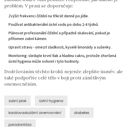
problém. V praxi se doporučuje:
Zvýšit frekvenci čištění na třikrát denně po jídle.
Používat antibakteriální ústní vodu po dobu 2-4 týdnů.
Plánovat profesionální čištění a případně skalování, pokud je
přítomen zubní kámen.
Upravit stravu - omezit sladkosti, kyselé limonády a sušenky.
Monitoring: sledujte krvní tlak a hladinu cukru, protože zhoršená
ústní hygiena může ovlivnit i tyto hodnoty.
Dodržováním těchto kroků nejenže zlepšíte úsměv, ale
také podpoříte celé tělo v boji proti zánětlivým
onemocněním.
zubní plak
ústní hygiena
kardiovaskulární onemocnění
diabetes
parodontóza