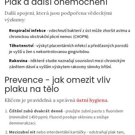
Plak a další onemocnění
Další spojení, která jsou podpořena vědeckými
výzkumy:
Respirační infekce
- vdechnutí bakterií z úst může zhoršit astma a
chronickou obstrukční plicní nemoc (CHOPN).
Těhotenství
- výskyt placentárních infekcí a předčasných porodů
je vyšší u žen s nekontrolovanou gingivitidou.
Rakovina
- některé studie naznačují souvislost mezi chronickým
zánětem dásní a vyšším výskytem rakoviny slinivky břišní.
Prevence - jak omezit vliv
plaku na tělo
Klíčem je pravidelná a správná
ústní hygiena
.
Čištění zubů dvakrát denně
- použijte zubní pastu s fluoridem
(minimálně 1450 ppm). Fluorid posiluje sklovinu a snižuje
demineralizaci.
Mezizubní nit
nebo interdentální kartáčky - odstraňují plak tam,