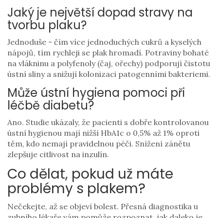
Jaký je největší dopad stravy na
tvorbu plaku?
Jednoduše - čím více jednoduchých cukrů a kyselých
nápojů, tím rychleji se plak hromadí. Potraviny bohaté
na vlákninu a polyfenoly (čaj, ořechy) podporují čistotu
ústní sliny a snižují kolonizaci patogenními bakteriemi.
Může ústní hygiena pomoci při
léčbě diabetu?
Ano. Studie ukázaly, že pacienti s dobře kontrolovanou
ústní hygienou mají nižší HbA1c o 0,5% až 1% oproti
těm, kdo nemají pravidelnou péči. Snížení zánětu
zlepšuje citlivost na inzulín.
Co dělat, pokud už máte
problémy s plakem?
Nečekejte, až se objeví bolest. Přesná diagnostika u
zubního lékaře vám pomůže rozpoznat, jak daleko je