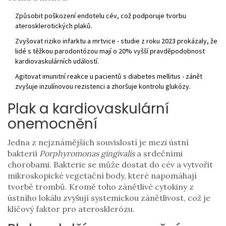
Způsobit poškození endotelu cév, což podporuje tvorbu
aterosklerotických plaků.
Zvyšovat riziko infarktu a mrtvice - studie z roku 2023 prokázaly, že
lidé s těžkou parodontózou mají o 20% vyšší pravděpodobnost
kardiovaskulárních událostí.
Agitovat imunitní reakce u pacientů s
diabetes mellitus
- zánět
zvyšuje inzulínovou rezistenci a zhoršuje kontrolu glukózy.
Plak a kardiovaskulární
onemocnění
Jedna z nejznámějších souvislostí je mezi ústní
bakterií
Porphyromonas gingivalis
a srdečními
chorobami. Bakterie se může dostat do cév a vytvořit
mikroskopické vegetační body, které napomáhají
tvorbě trombů. Kromě toho zánětlivé cytokiny z
ústního lokálu zvyšují systemickou zánětlivost, což je
klíčový faktor pro aterosklerózu.