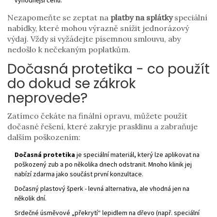
výhodnější cenu.
Nezapomeňte se zeptat na
platby na splátky
speciální
nabídky, které mohou výrazně snížit jednorázový
výdaj
. Vždy si vyžádejte písemnou smlouvu, aby
nedošlo k nečekaným poplatkům.
Dočasná protetika - co použít
do dokud se zákrok
neprovede?
Zatímco čekáte na finální opravu, můžete použít
dočasné řešení, které zakryje prasklinu a zabraňuje
dalším poškozením:
Dočasná protetika
je speciální materiál, který lze aplikovat na
poškozený zub a po několika dnech odstranit
. Mnoho klinik jej
nabízí zdarma jako součást první konzultace.
Dočasný plastový šperk - levná alternativa, ale vhodná jen na
několik dní.
Srdečné úsměvové „překrytí“ lepidlem na dřevo (např. speciální