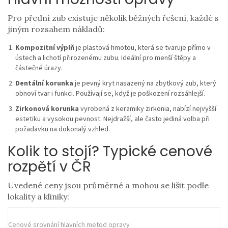
Pro přední zub existuje několik běžných řešení, každé s
jiným rozsahem nákladů:
Kompozitní výplň
je plastová hmotou, která se tvaruje přímo v
ústech a lichotí přirozenému zubu
. Ideální pro menší štěpy a
částečné úrazy.
Dentální korunka
je pevný kryt nasazený na zbytkový zub, který
obnoví tvar i funkci
. Používají se, když je poškození rozsáhlejší.
Zirkonová korunka
vyrobená z keramiky zirkonia, nabízí nejvyšší
estetiku a vysokou pevnost
. Nejdražší, ale často jediná volba při
požadavku na dokonalý vzhled.
Kolik to stojí? Typické cenové
rozpětí v ČR
Uvedené ceny jsou průměrné a mohou se lišit podle
lokality a kliniky:
Cenové srovnání hlavních metod opravy