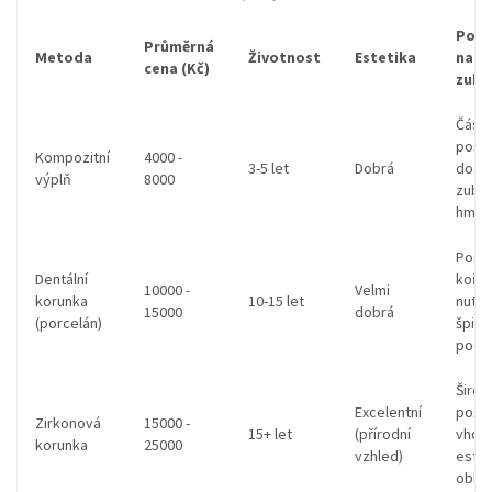
Poža
Průměrná
Metoda
Životnost
Estetika
na s
cena (Kč)
zubu
Část
poško
Kompozitní
4000 -
3-5 let
Dobrá
dost
výplň
8000
zubní
hmot
Pošk
Dentální
kořen
10000 -
Velmi
korunka
10-15 let
nutno
15000
dobrá
(porcelán)
špičk
podk
Širok
Excelentní
poško
Zirkonová
15000 -
15+ let
(přírodní
vhod
korunka
25000
vzhled)
estet
oblas