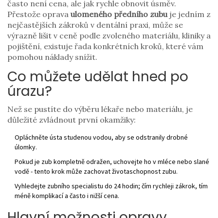
často není cena, ale jak rychle obnovit úsměv.
Přestože oprava
ulomeného předního zubu
je jedním z
nejčastějších zákroků v dentální praxi, může se
výrazně lišit v ceně podle zvoleného materiálu, kliniky a
pojištění
, existuje řada konkrétních kroků, které vám
pomohou náklady snížit.
Co můžete udělat hned po
úrazu?
Než se pustíte do výběru lékaře nebo materiálu, je
důležité zvládnout první okamžiky:
Opláchněte ústa studenou vodou, aby se odstranily drobné
úlomky.
Pokud je zub kompletně odražen, uchovejte ho v mléce nebo slané
vodě - tento krok může zachovat životaschopnost zubu.
Vyhledejte zubního specialistu do 24 hodin; čím rychleji zákrok, tím
méně komplikací a často i nižší cena.
Hlavní možnosti opravy