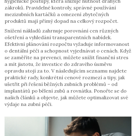
hygienické postupy
, která snižuje nutnost drahých
zákroků. Pravidelné kontroly, správné používání
mezizubních kartáčků a omezení zbytečných
produktů mají přímý dopad na celkový rozpočet.
Snížení nákladů zahrnuje porovnání cen různých
ošetření a vyhledání transparentních nabídek.
Efektivní plánování rozpočtu vyžaduje informovanost
o dentální péči a schopnost vyjednávat o cenách. Když
se zaměříte na prevenci, můžete snížit finanční stres
a mít jistotu, že investice do zdravého úsměvu
opravdu stojí za to. V následujícím seznamu najdete
praktické rady, konkrétní cenové rozmezí a tipy, jak
ušetřit při řešení běžných zubních problémů – od
implantátů po bělení zubů a rovnátka. Ponořte se do
našich článků a objevte, jak můžete optimalizovat své
výdaje na zubní péči.