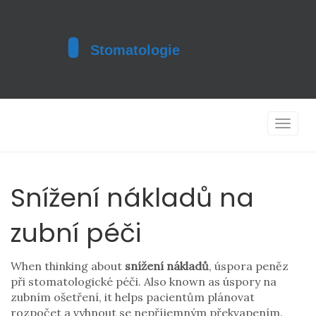
Toggle
navigat
Snížení nákladů na
zubní péči
When thinking about
snížení nákladů
,
úspora peněz
při stomatologické péči
. Also known as
úspory na
zubním ošetření
, it helps pacientům plánovat
rozpočet a vyhnout se nepříjemným překvapením.