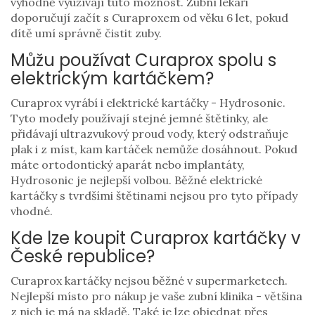
výhodně využívají tuto možnost. Zubní lékaři
doporučují začít s Curaproxem od věku 6 let, pokud
dítě umí správně čistit zuby.
Můžu používat Curaprox spolu s
elektrickým kartáčkem?
Curaprox vyrábí i elektrické kartáčky - Hydrosonic.
Tyto modely používají stejné jemné štětinky, ale
přidávají ultrazvukový proud vody, který odstraňuje
plak i z míst, kam kartáček nemůže dosáhnout. Pokud
máte ortodontický aparát nebo implantáty,
Hydrosonic je nejlepší volbou. Běžné elektrické
kartáčky s tvrdšími štětinami nejsou pro tyto případy
vhodné.
Kde lze koupit Curaprox kartáčky v
České republice?
Curaprox kartáčky nejsou běžné v supermarketech.
Nejlepší místo pro nákup je vaše zubní klinika - většina
z nich je má na skladě. Také je lze objednat přes