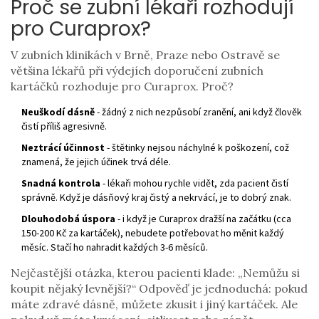
Proč se zubní lékaři rozhodují
pro Curaprox?
V zubních klinikách v Brně, Praze nebo Ostravě se
většina lékařů při výdejích doporučení zubních
kartáčků rozhoduje pro Curaprox. Proč?
Neuškodí dásně
- žádný z nich nezpůsobí zranění, ani když člověk
čistí příliš agresivně.
Neztrácí účinnost
- štětinky nejsou náchylné k poškození, což
znamená, že jejich účinek trvá déle.
Snadná kontrola
- lékaři mohou rychle vidět, zda pacient čistí
správně. Když je dásňový kraj čistý a nekrvácí, je to dobrý znak.
Dlouhodobá úspora
- i když je Curaprox dražší na začátku (cca
150-200 Kč za kartáček), nebudete potřebovat ho měnit každý
měsíc. Stačí ho nahradit každých 3-6 měsíců.
Nejčastější otázka, kterou pacienti klade: „Nemůžu si
koupit nějaký levnější?“ Odpověď je jednoduchá: pokud
máte zdravé dásně, můžete zkusit i jiný kartáček. Ale