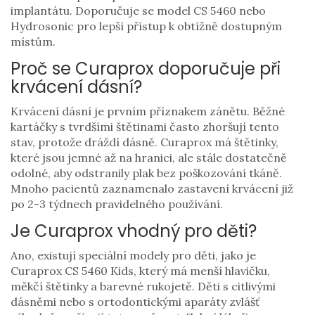
implantátu. Doporučuje se model CS 5460 nebo
Hydrosonic pro lepší přístup k obtížně dostupným
místům.
Proč se Curaprox doporučuje při
krvácení dásní?
Krvácení dásní je prvním příznakem zánětu. Běžné
kartáčky s tvrdšími štětinami často zhoršují tento
stav, protože dráždí dásně. Curaprox má štětinky,
které jsou jemné až na hranici, ale stále dostatečně
odolné, aby odstranily plak bez poškozování tkáně.
Mnoho pacientů zaznamenalo zastavení krvácení již
po 2-3 týdnech pravidelného používání.
Je Curaprox vhodný pro děti?
Ano, existují speciální modely pro děti, jako je
Curaprox CS 5460 Kids, který má menší hlavičku,
měkčí štětinky a barevné rukojetě. Děti s citlivými
dásněmi nebo s ortodontickými aparáty zvlášť