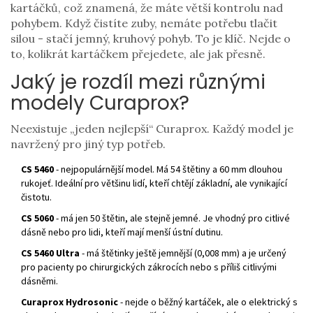
kartáčků, což znamená, že máte větší kontrolu nad
pohybem. Když čistíte zuby, nemáte potřebu tlačit
silou - stačí jemný, kruhový pohyb. To je klíč. Nejde o
to, kolikrát kartáčkem přejedete, ale jak přesně.
Jaký je rozdíl mezi různými
modely Curaprox?
Neexistuje „jeden nejlepší“ Curaprox. Každý model je
navržený pro jiný typ potřeb.
CS 5460
- nejpopulárnější model. Má 54 štětiny a 60 mm dlouhou
rukojeť. Ideální pro většinu lidí, kteří chtějí základní, ale vynikající
čistotu.
CS 5060
- má jen 50 štětin, ale stejně jemné. Je vhodný pro citlivé
dásně nebo pro lidi, kteří mají menší ústní dutinu.
CS 5460 Ultra
- má štětinky ještě jemnější (0,008 mm) a je určený
pro pacienty po chirurgických zákrocích nebo s příliš citlivými
dásněmi.
Curaprox Hydrosonic
- nejde o běžný kartáček, ale o elektrický s