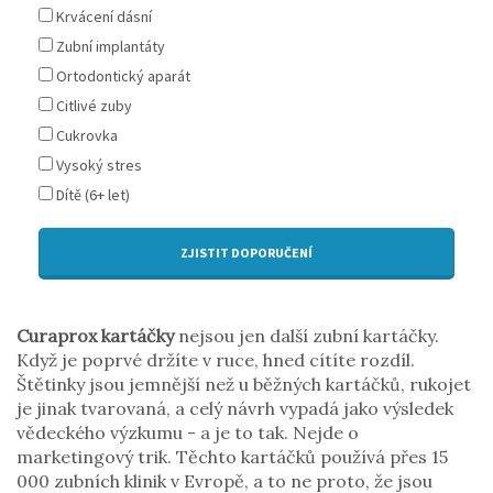
Krvácení dásní
Zubní implantáty
Ortodontický aparát
Citlivé zuby
Cukrovka
Vysoký stres
Dítě (6+ let)
ZJISTIT DOPORUČENÍ
Curaprox kartáčky
nejsou jen další zubní kartáčky.
Když je poprvé držíte v ruce, hned cítíte rozdíl.
Štětinky jsou jemnější než u běžných kartáčků, rukojet
je jinak tvarovaná, a celý návrh vypadá jako výsledek
vědeckého výzkumu - a je to tak. Nejde o
marketingový trik. Těchto kartáčků používá přes 15
000 zubních klinik v Evropě, a to ne proto, že jsou