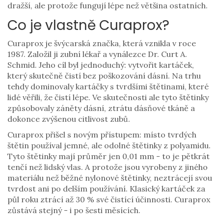
dražší, ale protože fungují lépe než většina ostatních.
Co je vlastně Curaprox?
Curaprox je švýcarská značka, která vznikla v roce
1987. Založil ji zubní lékař a vynálezce Dr. Curt A.
Schmid. Jeho cíl byl jednoduchý: vytvořit kartáček,
který skutečně čistí bez poškozování dásní. Na trhu
tehdy dominovaly kartáčky s tvrdšími štětinami, které
lidé věřili, že čistí lépe. Ve skutečnosti ale tyto štětinky
způsobovaly záněty dásní, ztrátu dásňové tkáně a
dokonce zvýšenou citlivost zubů.
Curaprox přišel s novým přístupem: místo tvrdých
štětin používal jemné, ale odolné štětinky z polyamidu.
Tyto štětinky mají průměr jen 0,01 mm - to je pětkrát
tenčí než lidský vlas. A protože jsou vyrobeny z jiného
materiálu než běžné nylonové štětinky, neztrácejí svou
tvrdost ani po delším používání. Klasický kartáček za
půl roku ztrácí až 30 % své čistící účinnosti. Curaprox
zůstává stejný - i po šesti měsících.