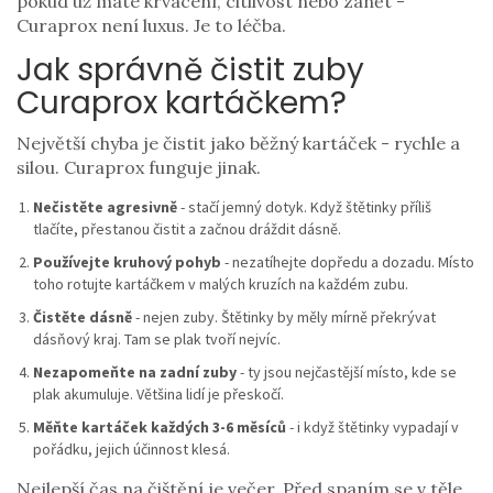
pokud už máte krvácení, citlivost nebo zánět -
Curaprox není luxus. Je to léčba.
Jak správně čistit zuby
Curaprox kartáčkem?
Největší chyba je čistit jako běžný kartáček - rychle a
silou. Curaprox funguje jinak.
Nečistěte agresivně
- stačí jemný dotyk. Když štětinky příliš
tlačíte, přestanou čistit a začnou dráždit dásně.
Používejte kruhový pohyb
- nezatíhejte dopředu a dozadu. Místo
toho rotujte kartáčkem v malých kruzích na každém zubu.
Čistěte dásně
- nejen zuby. Štětinky by měly mírně překrývat
dásňový kraj. Tam se plak tvoří nejvíc.
Nezapomeňte na zadní zuby
- ty jsou nejčastější místo, kde se
plak akumuluje. Většina lidí je přeskočí.
Měňte kartáček každých 3-6 měsíců
- i když štětinky vypadají v
pořádku, jejich účinnost klesá.
Nejlepší čas na čištění je večer. Před spaním se v těle