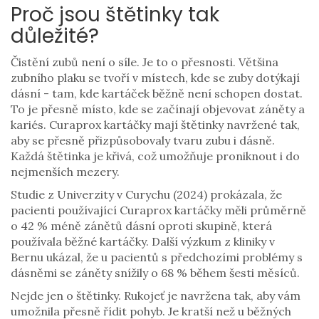
Proč jsou štětinky tak
důležité?
Čistění zubů není o síle. Je to o přesnosti. Většina
zubního plaku se tvoří v místech, kde se zuby dotýkají
dásní - tam, kde kartáček běžně není schopen dostat.
To je přesně místo, kde se začínají objevovat záněty a
kariés. Curaprox kartáčky mají štětinky navržené tak,
aby se přesně přizpůsobovaly tvaru zubu i dásně.
Každá štětinka je křivá, což umožňuje proniknout i do
nejmenších mezery.
Studie z Univerzity v Curychu (2024) prokázala, že
pacienti používající Curaprox kartáčky měli průměrně
o 42 % méně zánětů dásní oproti skupině, která
používala běžné kartáčky. Další výzkum z kliniky v
Bernu ukázal, že u pacientů s předchozími problémy s
dásněmi se záněty snížily o 68 % během šesti měsíců.
Nejde jen o štětinky. Rukojeť je navržena tak, aby vám
umožnila přesně řídit pohyb. Je kratší než u běžných