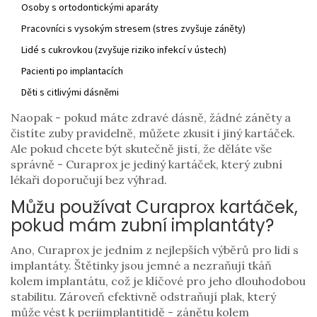
Osoby s ortodontickými aparáty
Pracovníci s vysokým stresem (stres zvyšuje záněty)
Lidé s cukrovkou (zvyšuje riziko infekcí v ústech)
Pacienti po implantacích
Děti s citlivými dásněmi
Naopak - pokud máte zdravé dásně, žádné záněty a
čistíte zuby pravidelně, můžete zkusit i jiný kartáček.
Ale pokud chcete být skutečně jistí, že děláte vše
správně - Curaprox je jediný kartáček, který zubní
lékaři doporučují bez výhrad.
Můžu používat Curaprox kartáček,
pokud mám zubní implantáty?
Ano, Curaprox je jedním z nejlepších výběrů pro lidi s
implantáty. Štětinky jsou jemné a nezraňují tkáň
kolem implantátu, což je klíčové pro jeho dlouhodobou
stabilitu. Zároveň efektivně odstraňují plak, který
může vést k periimplantitidě - zánětu kolem