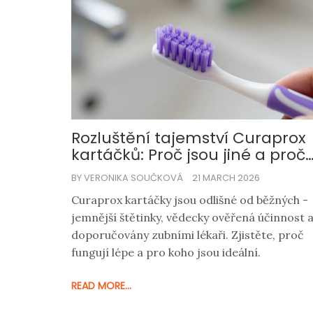
Rozluštění tajemství Curaprox
kartáčků: Proč jsou jiné a proč
je doporučují zubní lékaři
BY VERONIKA SOUČKOVÁ
21 MARCH 2026
Curaprox kartáčky jsou odlišné od běžných -
jemnější štětinky, vědecky ověřená účinnost 
doporučovány zubními lékaři. Zjistěte, proč
fungují lépe a pro koho jsou ideální.
READ MORE...