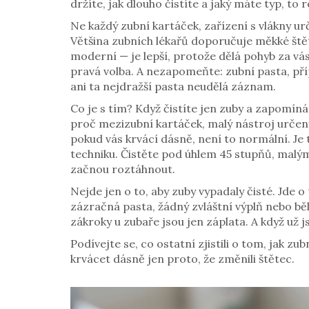
držíte, jak dlouho čistíte a jaký máte typ, to
Ne každý
zubní kartáček
,
zařízení s vlákny ur
Většina zubních lékařů doporučuje měkké štětce
moderní — je lepší, protože dělá pohyb za vás
pravá volba. A nezapomeňte:
zubní pasta
,
pří
ani ta nejdražší pasta neudělá záznam.
Co je s tím? Když čistíte jen zuby a zapomíná
proč
mezizubní kartáček
,
malý nástroj určen
pokud vás krvácí dásně, není to normální. Je 
techniku. Čistěte pod úhlem 45 stupňů, malým
začnou roztáhnout.
Nejde jen o to, aby zuby vypadaly čisté. Jde o
zázračná pasta, žádný zvláštní výplň nebo běl
zákroky u zubaře jsou jen záplata. A když už j
Podívejte se, co ostatní zjistili o tom, jak zub
krvácet dásně jen proto, že změnili štětec.