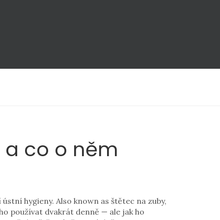
t a co o něm
 ústní hygieny
. Also known as
štětec na zuby
,
čí ho používat dvakrát denně — ale jak ho