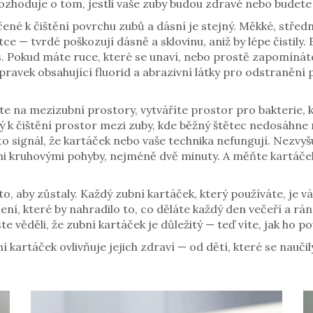
 rozhoduje o tom, jestli vaše zuby budou zdravé nebo budete 
čené k čištění povrchu zubů a dásní
je stejný. Měkké, střed
 — tvrdé poškozují dásně a sklovinu, aniž by lépe čistily. E
. Pokud máte ruce, které se unaví, nebo prostě zapomínáte 
pravek obsahující fluorid a abrazivní látky pro odstranění 
te na mezizubní prostory, vytváříte prostor pro bakterie, 
ý k čištění prostor mezi zuby, kde běžný štětec nedosáhne
to signál, že kartáček nebo vaše technika nefungují. Nezvyš
i kruhovými pohyby, nejméně dvě minuty. A měňte kartáček 
 to, aby zůstaly. Každý zubní kartáček, který používáte, je 
ení, které by nahradilo to, co děláte každý den večeří a rá
ste věděli, že zubní kartáček je důležitý — teď víte, jak ho 
ní kartáček ovlivňuje jejich zdraví — od dětí, které se naučil