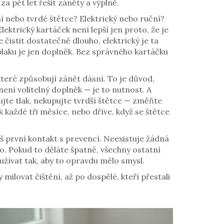
za pět let řešit záněty a výplně.
ní nebo tvrdé štětce? Elektrický nebo ruční?
lektrický kartáček není lepší jen proto, že je
čistit dostatečně dlouho, elektrický je ta
plaku
je jen doplněk. Bez správného kartáčku
které způsobují zánět dásní. To je důvod,
není volitelný doplněk — je to nutnost. A
ujte tlak, nekupujte tvrdší štětce — změňte
každé tři měsíce, nebo dříve, když se štětce
váš první kontakt s prevencí. Neexistuje žádná
no. Pokud to děláte špatně, všechny ostatní
používat tak, aby to opravdu mělo smysl.
y milovat čištění, až po dospělé, kteří přestali