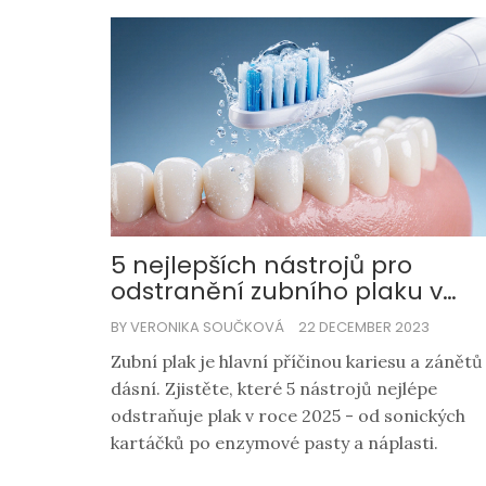
5 nejlepších nástrojů pro
odstranění zubního plaku v
roce 2025
BY VERONIKA SOUČKOVÁ
22 DECEMBER 2023
Zubní plak je hlavní příčinou kariesu a zánětů
dásní. Zjistěte, které 5 nástrojů nejlépe
odstraňuje plak v roce 2025 - od sonických
kartáčků po enzymové pasty a náplasti.