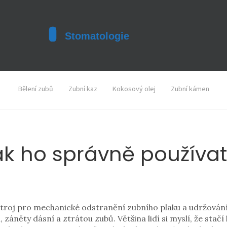
Bělení zubů
Zubní kaz
Kokosový olej
Zubní kámen
jak ho správně používa
troj pro mechanické odstranění zubního plaku a udržování
u, záněty dásní a ztrátou zubů.
Většina lidí si myslí, že sta