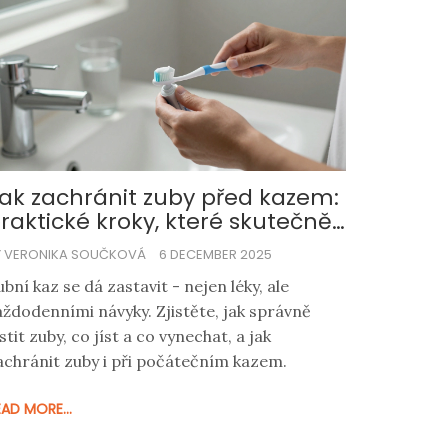
ak zachránit zuby před kazem:
raktické kroky, které skutečně
ungují
Y VERONIKA SOUČKOVÁ
6 DECEMBER 2025
ubní kaz se dá zastavit - nejen léky, ale
aždodenními návyky. Zjistěte, jak správně
stit zuby, co jíst a co vynechat, a jak
achránit zuby i při počátečním kazem.
EAD MORE...