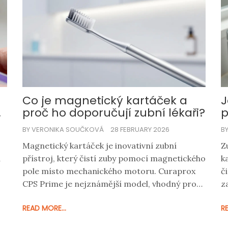
Co je magnetický kartáček a
J
proč ho doporučují zubní lékaři?
p
f
BY VERONIKA SOUČKOVÁ
28 FEBRUARY 2026
B
Magnetický kartáček je inovativní zubní
Z
a
přístroj, který čistí zuby pomocí magnetického
k
pole místo mechanického motoru. Curaprox
či
CPS Prime je nejznámější model, vhodný pro
z
citlivé dásně, ortodontické aparáty a
READ MORE...
R
dlouhodobou péči. Zjistěte, proč ho doporučují
zubní lékaři.