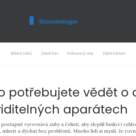
Bělení zubů
Zubní kaz
Kokosový olej
Zubní kámen
o potřebujete vědět o o
iditelných aparátech
 postupně vyrovnává zuby a čelisti, aby zlepšil funkci i vzh
at, mluvit a dýchat bez problémů
.
Mnoho lidí si myslí, že rovn