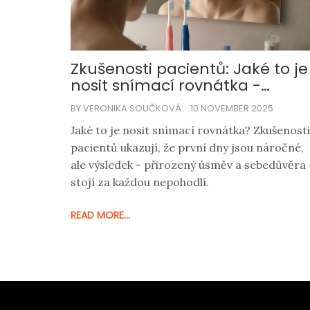
Zkušenosti pacientů: Jaké to je
nosit snímací rovnátka -
pravda od těch, kteří je nosili
BY VERONIKA SOUČKOVÁ
10 NOVEMBER 2025
Jaké to je nosit snímací rovnátka? Zkušenosti
pacientů ukazují, že první dny jsou náročné,
ale výsledek - přirozený úsměv a sebedůvěra 
stojí za každou nepohodlí.
READ MORE...