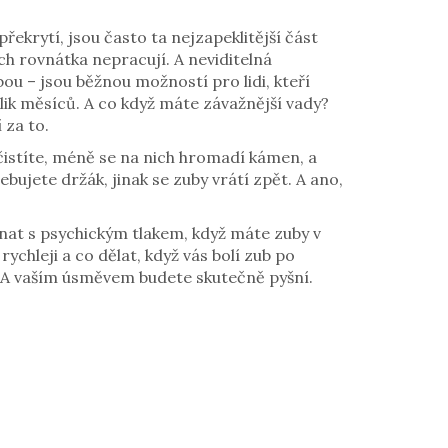
překrytí
, jsou často ta nejzapeklitější část
nich rovnátka nepracují. A
neviditelná
lbou – jsou běžnou možností pro lidi, kteří
lik měsíců. A co když máte závažnější vady?
 za to.
čistíte, méně se na nich hromadí kámen, a
bujete držák, jinak se zuby vrátí zpět. A ano,
ovnat s psychickým tlakem, když máte zuby v
rychleji a co dělat, když vás bolí zub po
jí. A vaším úsměvem budete skutečně pyšní.