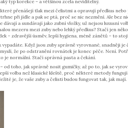
aký typ korekce – a většinou zcela neviditelný.
 které přenášejí tlak mezi čelistmi a opravují předkus nebo 
trhne při jídle a pak se ptá, proč se nic nezmění. Ale bez 
e dávají a sundávají jako zubní vložky
, už nejsou luxusní vo
e malou mezeru mezi zuby nebo lehký předkus? Stačí jen něko
edek – zdravější úsměv, lepší hygiena, méně zánětů – to stojí
 vypadáte. Když jsou zuby správně vyrovnané, snadněji je 
 myslí, že po odstranění rovnátek je konec péče. Není. Potře
to je normální. Stačí správná pasta a čekání.
 – od toho, jak správně nosit gumičky, až po to, jak se vyr
lepší volba než klasické kleště, proč některé metody fungují 
ležité je, že vaše zuby a čelisti budou fungovat tak, jak ma