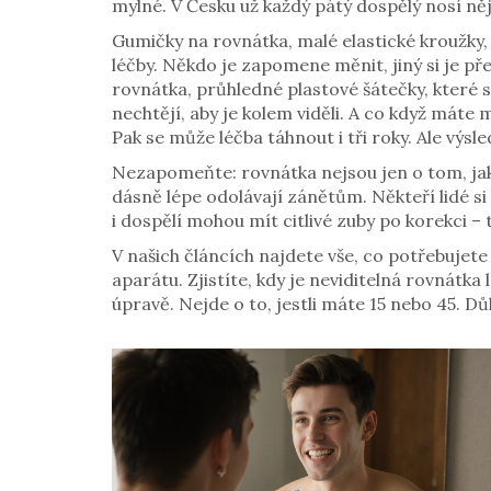
mylné. V Česku už každý pátý dospělý nosí něj
Gumičky na rovnátka
,
malé elastické kroužky,
léčby. Někdo je zapomene měnit, jiný si je pře
rovnátka
,
průhledné plastové šátečky, které s
nechtějí, aby je kolem viděli. A co když mát
Pak se může léčba táhnout i tři roky. Ale výsl
Nezapomeňte: rovnátka nejsou jen o tom, jak
dásně lépe odolávají zánětům. Někteří lidé si
i dospělí mohou mít citlivé zuby po korekci – 
V našich článcích najdete vše, co potřebujete
aparátu. Zjistíte, kdy je neviditelná rovnátka 
úpravě. Nejde o to, jestli máte 15 nebo 45. Dů