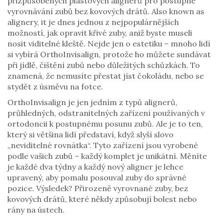
přizpůsobených plastových alignerů pro postupné
vyrovnávání zubů bez kovových drátů
. Also known as
alignery
, it je dnes jednou z nejpopulárnějších
možností, jak opravit křivé zuby, aniž byste museli
nosit viditelné kleště.
Nejde jen o estetiku – mnoho lidí
si vybírá OrthoInvisalign, protože ho můžete sundávat
při jídlě, čištění zubů nebo důležitých schůzkách. To
znamená, že nemusíte přestat jíst čokoládu, nebo se
stydět z úsměvu na fotce.
OrthoInvisalign je jen jedním z typů
alignerů
,
průhledných, odstranitelných zařízení používaných v
ortodoncii k postupnému posunu zubů
.
Ale je to ten,
který si většina lidí představí, když slyší slovo
„neviditelné rovnátka“. Tyto zařízení jsou vyrobené
podle vašich zubů – každý komplet je unikátní. Měníte
je každé dva týdny a každý nový aligner je lehce
upravený, aby pomalu posouval zuby do správné
pozice. Výsledek? Přirozeně vyrovnané zuby, bez
kovových drátů, které někdy způsobují bolest nebo
rány na ústech.