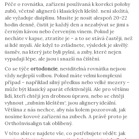
Péče o
rovnátka
,
zařízení používaná k korekci polohy
zubů, včetně alignerů i klasických kleště
.
není složitá,
ale vyžaduje disiplínu. Musíte je nosit alespoň 20–22
hodin denně, čistit je každý den a nezabývat se jimi s
černým kávou nebo červeným vínem. Pokud je
necháte v kapse, ztratíte je – a to se stává častěji, než
si lidé myslí. Ale když to zvládnete, výsledek je skvělý:
úsměv, na který jste byli pyšní, a zuby, které nejen
vypadají lépe, ale jsou i snazší na čištění.
Co se týče
ortodoncie
, neviditelná rovnátka nejsou
vždy nejlepší volbou. Pokud máte velmi komplexní
případ – například silný předkus nebo velké mezery –
může být klasický aparát efektivnější. Ale pro většinu
lidí, kteří chtějí jen drobnou úpravu, nebo se chtějí
vyhnout „zubním kleštěm“, jsou alignery ideální.
Většina z nás nechce, aby nás kolem pozorovali, jak
nosíme kovové zařízení na zubech. A právě proto je
OrthoInvisalign tak oblíbený.
V této sbírce najdete vše, co potřebujete vědět: jak