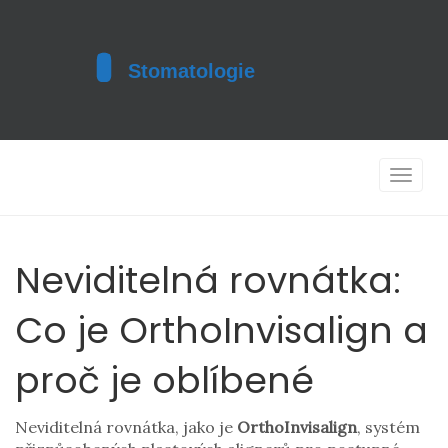
Toggle
navigat
Neviditelná rovnátka:
Co je OrthoInvisalign a
proč je oblíbené
Neviditelná rovnátka, jako je
OrthoInvisalign
,
systém