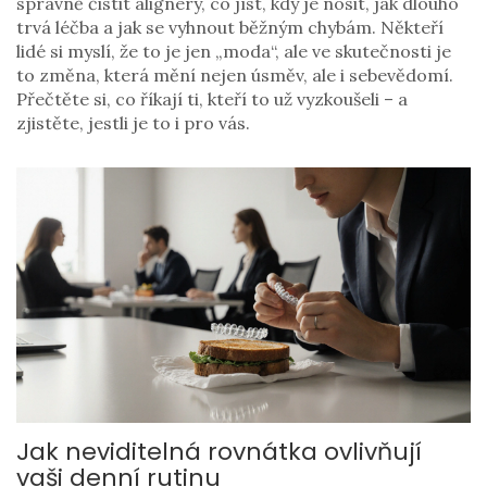
správně čistit alignery, co jíst, kdy je nosit, jak dlouho
trvá léčba a jak se vyhnout běžným chybám. Někteří
lidé si myslí, že to je jen „moda“, ale ve skutečnosti je
to změna, která mění nejen úsměv, ale i sebevědomí.
Přečtěte si, co říkají ti, kteří to už vyzkoušeli – a
zjistěte, jestli je to i pro vás.
Jak neviditelná rovnátka ovlivňují
vaši denní rutinu