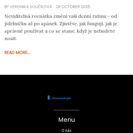
BY VERONIKA SOUČKOVÁ
28 OCTOBER 2025
Neviditelná rovnátka změní vaši denní rutinu - od
jídelníčku až po spánek. Zjistěte, jak fungují, jak je
správně používat a co se stane, když je nebudete
nosit.
READ MORE...
Menu
O nás