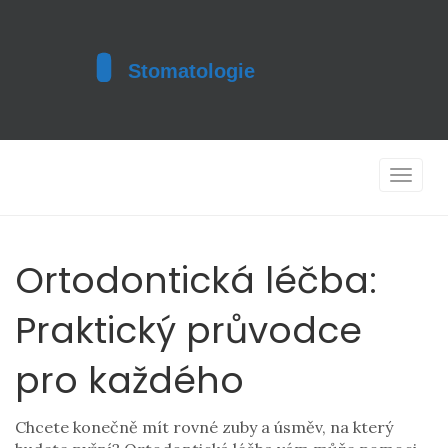
Toggle
navigat
Ortodontická léčba:
Praktický průvodce
pro každého
Chcete konečně mít rovné zuby a úsměv, na který