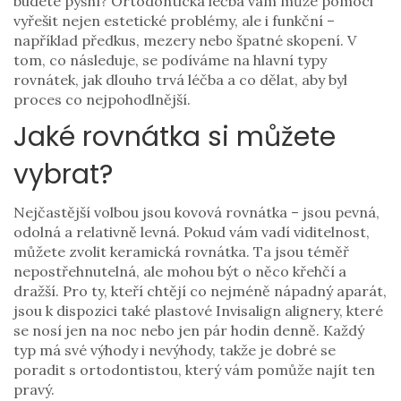
budete pyšní? Ortodontická léčba vám může pomoci
vyřešit nejen estetické problémy, ale i funkční –
například předkus, mezery nebo špatné skopení. V
tom, co následuje, se podíváme na hlavní typy
rovnátek, jak dlouho trvá léčba a co dělat, aby byl
proces co nejpohodlnější.
Jaké rovnátka si můžete
vybrat?
Nejčastější volbou jsou kovová rovnátka – jsou pevná,
odolná a relativně levná. Pokud vám vadí viditelnost,
můžete zvolit keramická rovnátka. Ta jsou téměř
nepostřehnutelná, ale mohou být o něco křehčí a
dražší. Pro ty, kteří chtějí co nejméně nápadný aparát,
jsou k dispozici také plastové Invisalign alignery, které
se nosí jen na noc nebo jen pár hodin denně. Každý
typ má své výhody i nevýhody, takže je dobré se
poradit s ortodontistou, který vám pomůže najít ten
pravý.