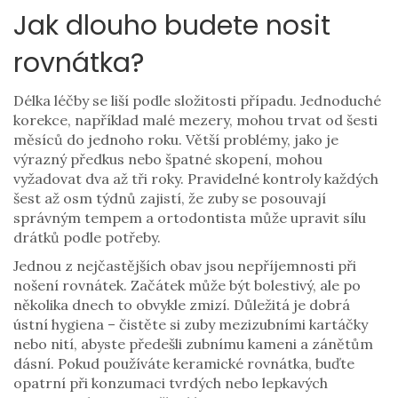
Jak dlouho budete nosit
rovnátka?
Délka léčby se liší podle složitosti případu. Jednoduché
korekce, například malé mezery, mohou trvat od šesti
měsíců do jednoho roku. Větší problémy, jako je
výrazný předkus nebo špatné skopení, mohou
vyžadovat dva až tři roky. Pravidelné kontroly každých
šest až osm týdnů zajistí, že zuby se posouvají
správným tempem a ortodontista může upravit sílu
drátků podle potřeby.
Jednou z nejčastějších obav jsou nepříjemnosti při
nošení rovnátek. Začátek může být bolestivý, ale po
několika dnech to obvykle zmizí. Důležitá je dobrá
ústní hygiena – čistěte si zuby mezizubními kartáčky
nebo nití, abyste předešli zubnímu kameni a zánětům
dásní. Pokud používáte keramické rovnátka, buďte
opatrní při konzumaci tvrdých nebo lepkavých