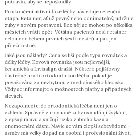
potravin, aby se nepoškodily.
Po skončení aktivní fáze léčby následuje retenční
etapa. Retainer, ať už pevný nebo odnímatelný, udržuje
zuby v novém postavení. Bez něj se mohou po několika
měsících vrátit zpět. Většina pacientů nosí retainer
celou noc během prvních šesti měsíců a pak jen
příležitostně.
Jaké jsou náklady? Cena se liší podle typu rovnátek a
délky léčby. Kovová rovnátka jsou nejlevnější,
keramická a Invisalign dražší. Některé pojišťovny
částečně hradí ortodontickou léčbu, pokud je
považována za nezbytnou z medicínského hlediska.
Vždy se informujte o možnostech platby a případných
slevách.
Nezapomeňte, že ortodontická léčba není jen o
vzhledu. Správně zarovnané zuby usnadňují žvýkání,
zlepšují mluvu a snižují riziko zubního kazu a
onemocnění dásní. Navíc se vám zlepší sebevědomí –
úsměv má velký dopad na osobní i profesionální život.