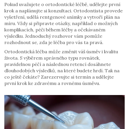
Pokud uvažujete o ortodontické léčbě, udělejte první
krok a naplánujte si konzultaci. Ortodontista provede
vyšetření, udělá rentgenové snímky a vytvoří plán na
míru. Vždy si připravte otázky, například o možných
komplikacích, péči během léčby a očekávaném
výsledku. Jednoduchý rozhovor vám pomůže
rozhodnout se, zda je léčba pro vás ta pravá.
Ortodontická léčba může změnit váš úsměv i kvalitu
života. S výběrem správného typu rovnátek,
pravidelnou péčí a následnou retencí dosáhnete
dlouhodobých výsledků, na které budete hrdí. Tak na
co ještě čekáte? Zarezervujte si termín a udělejte
první krok ke zdravému a rovnému úsměvu.