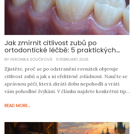
Jak zmírnit citlivost zubů po
ortodontické léčbě: 5 praktických
kroků
BY VERONIKA SOUČKOVÁ
5 FEBRUARY 2026
Zjistěte, proč se po odstranění rovnátek objevuje
citlivost zubů a jak s ní efektivně zvládnout. Naučte se
správnou péči, která zkrátí dobu nepohodlí a vrátí
vám pohodlné žvýkání. V článku najdete konkrétní tipy,
doporučené produkty a kdy je nutné navštívit zubaře.
READ MORE...