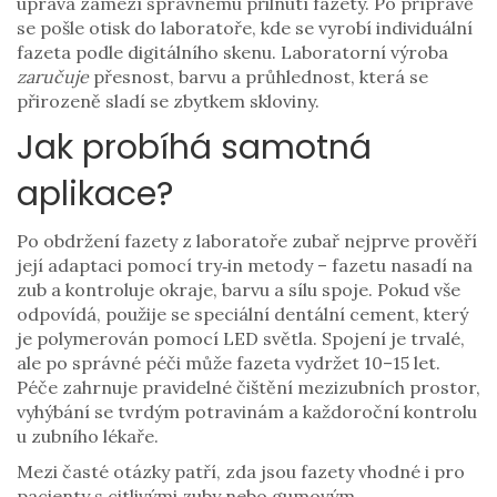
úprava zamezí správnému přilnutí fazety. Po přípravě
se pošle otisk do laboratoře, kde se vyrobí individuální
fazeta podle digitálního skenu. Laboratorní výroba
zaručuje
přesnost, barvu a průhlednost, která se
přirozeně sladí se zbytkem skloviny.
Jak probíhá samotná
aplikace?
Po obdržení fazety z laboratoře zubař nejprve prověří
její adaptaci pomocí try‑in metody – fazetu nasadí na
zub a kontroluje okraje, barvu a sílu spoje. Pokud vše
odpovídá, použije se speciální dentální cement, který
je polymerován pomocí LED světla. Spojení je trvalé,
ale po správné péči může fazeta vydržet 10–15 let.
Péče zahrnuje pravidelné čištění mezizubních prostor,
vyhýbání se tvrdým potravinám a každoroční kontrolu
u zubního lékaře.
Mezi časté otázky patří, zda jsou fazety vhodné i pro
pacienty s citlivými zuby nebo gumovým