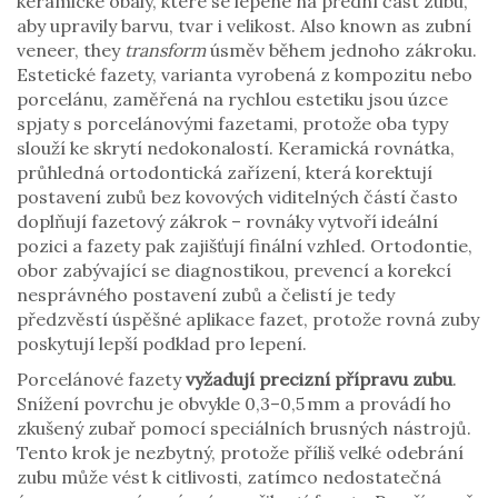
keramické obaly, které se lepené na přední část zubu,
aby upravily barvu, tvar i velikost
. Also known as
zubní
veneer
, they
transform
úsměv během jednoho zákroku.
Estetické fazety
,
varianta vyrobená z kompozitu nebo
porcelánu, zaměřená na rychlou estetiku
jsou úzce
spjaty s porcelánovými fazetami, protože oba typy
slouží ke skrytí nedokonalostí.
Keramická rovnátka
,
průhledná ortodontická zařízení, která korektují
postavení zubů bez kovových viditelných částí
často
doplňují fazetový zákrok – rovnáky vytvoří ideální
pozici a fazety pak zajišťují finální vzhled.
Ortodontie
,
obor zabývající se diagnostikou, prevencí a korekcí
nesprávného postavení zubů a čelistí
je tedy
předzvěstí úspěšné aplikace fazet, protože rovná zuby
poskytují lepší podklad pro lepení.
Porcelánové fazety
vyžadují precizní přípravu zubu
.
Snížení povrchu je obvykle 0,3–0,5 mm a provádí ho
zkušený zubař pomocí speciálních brusných nástrojů.
Tento krok je nezbytný, protože příliš velké odebrání
zubu může vést k citlivosti, zatímco nedostatečná