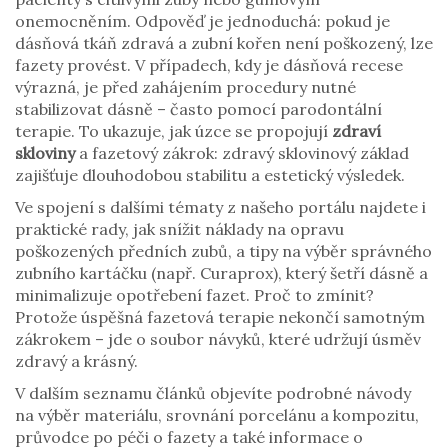
onemocněním. Odpověď je jednoduchá: pokud je
dásňová tkáň zdravá a zubní kořen není poškozený, lze
fazety provést. V případech, kdy je dásňová recese
výrazná, je před zahájením procedury nutné
stabilizovat dásně – často pomocí parodontální
terapie. To ukazuje, jak úzce se propojují
zdraví
skloviny
a fazetový zákrok: zdravý sklovinový základ
zajišťuje dlouhodobou stabilitu a estetický výsledek.
Ve spojení s dalšími tématy z našeho portálu najdete i
praktické rady, jak snížit náklady na opravu
poškozených předních zubů, a tipy na výběr správného
zubního kartáčku (např. Curaprox), který šetří dásně a
minimalizuje opotřebení fazet. Proč to zmínit?
Protože úspěšná fazetová terapie nekončí samotným
zákrokem – jde o soubor návyků, které udržují úsměv
zdravý a krásný.
V dalším seznamu článků objevíte podrobné návody
na výběr materiálu, srovnání porcelánu a kompozitu,
průvodce po péči o fazety a také informace o