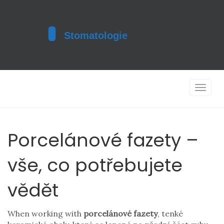
Toggle
navigat
Porcelánové fazety –
vše, co potřebujete
vědět
When working with
porcelánové fazety
,
tenké