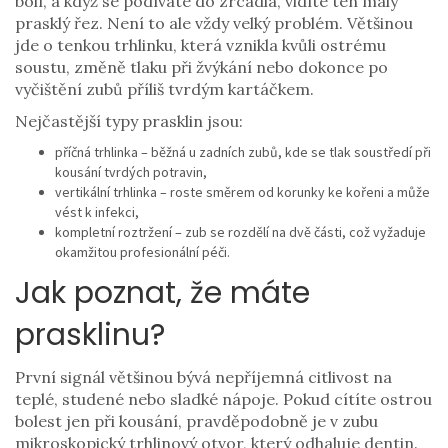
bolí, a když se podíváte do zrcadla, vidíte ten malý
prasklý řez. Není to ale vždy velký problém. Většinou
jde o tenkou trhlinku, která vznikla kvůli ostrému
soustu, změně tlaku při žvýkání nebo dokonce po
vyčištění zubů příliš tvrdým kartáčkem.
Nejčastější typy prasklin jsou:
příčná trhlinka – běžná u zadních zubů, kde se tlak soustředí při
kousání tvrdých potravin,
vertikální trhlinka – roste směrem od korunky ke kořeni a může
vést k infekci,
kompletní roztržení – zub se rozdělí na dvě části, což vyžaduje
okamžitou profesionální péči.
Jak poznat, že máte
prasklinu?
První signál většinou bývá nepříjemná citlivost na
teplé, studené nebo sladké nápoje. Pokud cítíte ostrou
bolest jen při kousání, pravděpodobně je v zubu
mikroskopický trhlinový otvor, který odhaluje dentin.