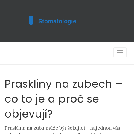
Toggle
navigat
Praskliny na zubech –
co to je a proč se
objevují?
Prasklina na zubu může být šokující – najednou vás