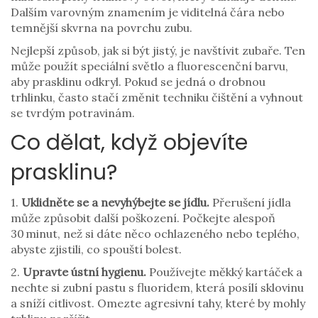
Dalším varovným znamením je viditelná čára nebo
temnější skvrna na povrchu zubu.
Nejlepší způsob, jak si být jistý, je navštívit zubaře. Ten
může použít speciální světlo a fluorescenční barvu,
aby prasklinu odkryl. Pokud se jedná o drobnou
trhlinku, často stačí změnit techniku čištění a vyhnout
se tvrdým potravinám.
Co dělat, když objevíte
prasklinu?
1.
Uklidněte se a nevyhýbejte se jídlu.
Přerušení jídla
může způsobit další poškození. Počkejte alespoň
30 minut, než si dáte něco ochlazeného nebo teplého,
abyste zjistili, co spouští bolest.
2.
Upravte ústní hygienu.
Používejte měkký kartáček a
nechte si zubní pastu s fluoridem, která posílí sklovinu
a sníží citlivost. Omezte agresivní tahy, které by mohly