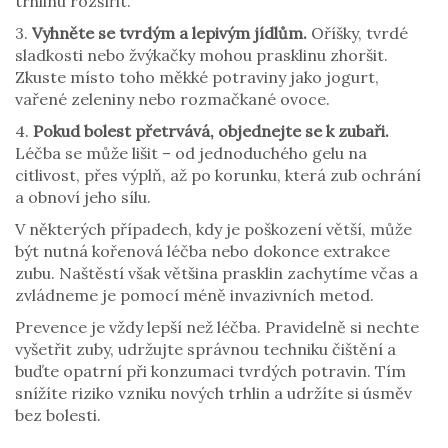
trhlinu rozšířit.
3.
Vyhněte se tvrdým a lepivým jídlům.
Oříšky, tvrdé
sladkosti nebo žvýkačky mohou prasklinu zhoršit.
Zkuste místo toho měkké potraviny jako jogurt,
vařené zeleniny nebo rozmačkané ovoce.
4.
Pokud bolest přetrvává, objednejte se k zubaři.
Léčba se může lišit – od jednoduchého gelu na
citlivost, přes výplň, až po korunku, která zub ochrání
a obnoví jeho sílu.
V některých případech, kdy je poškození větší, může
být nutná kořenová léčba nebo dokonce extrakce
zubu. Naštěstí však většina prasklin zachytíme včas a
zvládneme je pomocí méně invazivních metod.
Prevence je vždy lepší než léčba. Pravidelně si nechte
vyšetřit zuby, udržujte správnou techniku čištění a
buďte opatrní při konzumaci tvrdých potravin. Tím
snížíte riziko vzniku nových trhlin a udržíte si úsměv
bez bolesti.