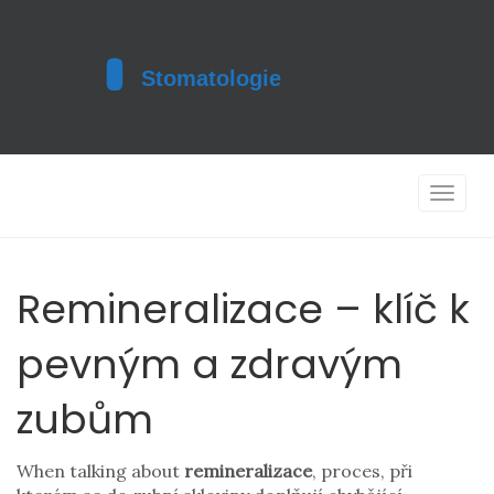
Toggle
navigat
Remineralizace – klíč k
pevným a zdravým
zubům
When talking about
remineralizace
,
proces, při