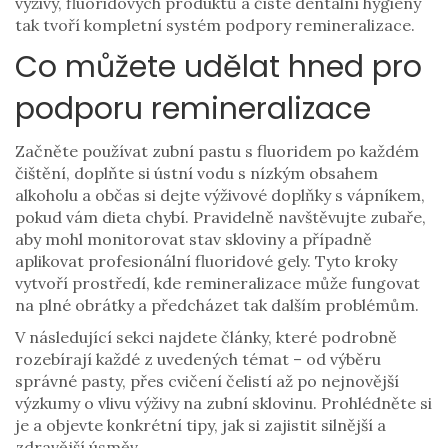
výživy, fluoridových produktů a čisté dentální hygieny
tak tvoří kompletní systém podpory remineralizace.
Co můžete udělat hned pro
podporu remineralizace
Začněte používat zubní pastu s fluoridem po každém
čištění, doplňte si ústní vodu s nízkým obsahem
alkoholu a občas si dejte výživové doplňky s vápníkem,
pokud vám dieta chybí. Pravidelně navštěvujte zubaře,
aby mohl monitorovat stav skloviny a případně
aplikovat profesionální fluoridové gely. Tyto kroky
vytvoří prostředí, kde remineralizace může fungovat
na plné obrátky a předcházet tak dalším problémům.
V následující sekci najdete články, které podrobně
rozebírají každé z uvedených témat – od výběru
správné pasty, přes cvičení čelistí až po nejnovější
výzkumy o vlivu výživy na zubní sklovinu. Prohlédněte si
je a objevte konkrétní tipy, jak si zajistit silnější a
zdravější úsměv.