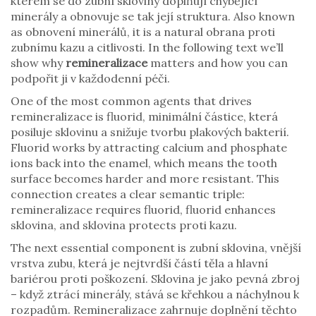
kterém se do zubní skloviny doplňují chybějící
minerály a obnovuje se tak její struktura
. Also known
as
obnovení minerálů
, it is a natural obrana proti
zubnímu kazu a citlivosti. In the following text we’ll
show why
remineralizace
matters and how you can
podpořit ji v každodenní péči.
One of the most common agents that drives
remineralizace is
fluorid
,
minimální částice, která
posiluje sklovinu a snižuje tvorbu plakových bakterií
.
Fluorid works by attracting calcium and phosphate
ions back into the enamel, which means the tooth
surface becomes harder and more resistant. This
connection creates a clear semantic triple:
remineralizace requires fluorid, fluorid enhances
sklovina, and sklovina protects proti kazu.
The next essential component is
zubní sklovina
,
vnější
vrstva zubu, která je nejtvrdší částí těla a hlavní
bariérou proti poškození
. Sklo­vina je jako pevná zbroj
– když ztrácí minerály, stává se křehkou a náchylnou k
rozpadům. Remineralizace zahrnuje doplnění těchto