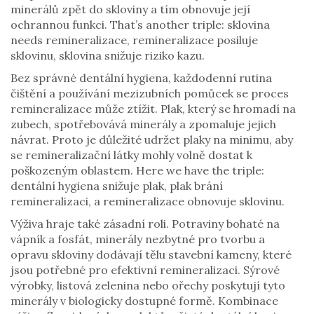
minerálů zpět do skloviny a tím obnovuje její
ochrannou funkci. That’s another triple: sklovina
needs remineralizace, remineralizace posiluje
sklovinu, sklovina snižuje riziko kazu.
Bez správné
dentální hygiena
,
každodenní rutina
čištění a používání mezizubních pomůcek
se proces
remineralizace může ztížit. Plak, který se hromadí na
zubech, spotřebovává minerály a zpomaluje jejich
návrat. Proto je důležité udržet plaky na minimu, aby
se remineralizační látky mohly volně dostat k
poškozeným oblastem. Here we have the triple:
dentální hygiena snižuje plak, plak brání
remineralizaci, a remineralizace obnovuje sklovinu.
Výživa hraje také zásadní roli. Potraviny bohaté na
vápník a fosfát
,
minerály nezbytné pro tvorbu a
opravu skloviny
dodávají tělu stavební kameny, které
jsou potřebné pro efektivní remineralizaci. Sýrové
výrobky, listová zelenina nebo ořechy poskytují tyto
minerály v biologicky dostupné formě. Kombinace