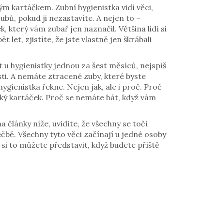
žným kartáčkem
. Zubní hygienistka vidí věci,
ubů, pokud ji nezastavíte
. A nejen to –
 který vám zubař jen naznačil. Většina lidí si
t let, zjistíte, že jste vlastně jen škrábali
it u hygienistky jednou za šest měsíců, nejspíš
sti. A nemáte ztracené zuby, které byste
hygienistka řekne. Nejen jak, ale i proč. Proč
cký kartáček. Proč se nemáte bát, když vám
na články níže, uvidíte, že všechny se točí
éčbě. Všechny tyto věci začínají u jedné osoby
k si to můžete představit, když budete příště