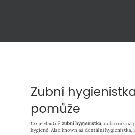
Zubní hygienistka
pomůže
Co je vlastně
zubní hygienistka
,
odborník na p
hygieně
. Also known as
dentální hygienistka
, 