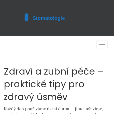
Toggle
navigat
Zdraví a zubní péče –
praktické tipy pro
zdravý úsměv
Každý den používáme ústní dutinu – jíme, mluvíme,