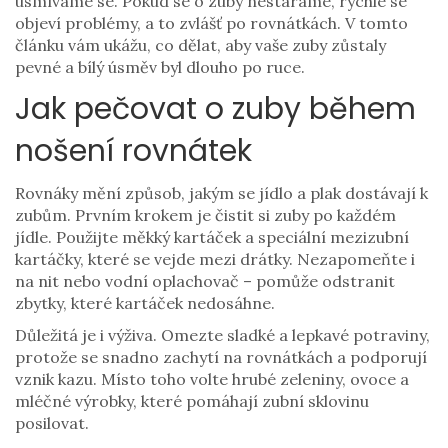
usmíváme se. Pokud se o zuby nestaráme, rychle se
objeví problémy, a to zvlášť po rovnátkách. V tomto
článku vám ukážu, co dělat, aby vaše zuby zůstaly
pevné a bílý úsměv byl dlouho po ruce.
Jak pečovat o zuby během
nošení rovnátek
Rovnáky mění způsob, jakým se jídlo a plak dostávají k
zubům. Prvním krokem je čistit si zuby po každém
jídle. Použijte měkký kartáček a speciální mezizubní
kartáčky, které se vejde mezi drátky. Nezapomeňte i
na nit nebo vodní oplachovač – pomůže odstranit
zbytky, které kartáček nedosáhne.
Důležitá je i výživa. Omezte sladké a lepkavé potraviny,
protože se snadno zachytí na rovnátkách a podporují
vznik kazu. Místo toho volte hrubé zeleniny, ovoce a
mléčné výrobky, které pomáhají zubní sklovinu
posilovat.