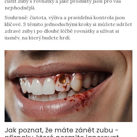
čistit zuby s rovnátky a jaké produkty jsou pro vás
nejvhodnější.
Souhrnně: čistota, výživa a pravidelná kontrola jsou
klíčové. S těmito jednoduchými kroky si můžete udržet
zdravé zuby i po dlouhé léčbě rovnátky a užívat si
úsměv, na který budete hrdí.
Jak poznat, že máte zánět zubu -