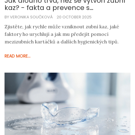
Jak dlouho trvá, než se vytvoří zubní
kaz? - fakta a prevence s
mezizubním kartáčkem
BY VERONIKA SOUČKOVÁ
20 OCTOBER 2025
Zjistěte, jak rychle může vzniknout zubní kaz, jaké
faktory ho urychlují a jak mu předejít pomocí
mezizubních kartáčků a dalších hygienických tipů.
READ MORE...