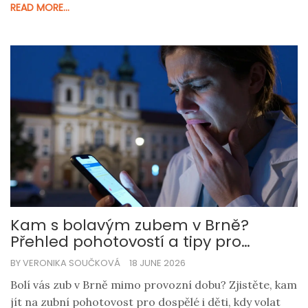
READ MORE...
Kam s bolavým zubem v Brně?
Přehled pohotovostí a tipy pro
rychlou pomoc
BY VERONIKA SOUČKOVÁ
18 JUNE 2026
Bolí vás zub v Brně mimo provozní dobu? Zjistěte, kam
jít na zubní pohotovost pro dospělé i děti, kdy volat