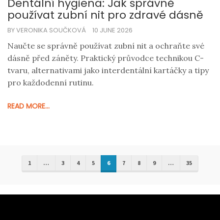
Dentální hygiena: Jak správně
používat zubní nit pro zdravé dásně
BY VERONIKA SOUČKOVÁ
10 JUNE 2026
Naučte se správně používat zubní nit a ochraňte své
dásně před záněty. Praktický průvodce technikou C-
tvaru, alternativami jako interdentální kartáčky a tipy
pro každodenní rutinu.
READ MORE...
1
…
3
4
5
6
7
8
9
…
35